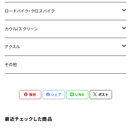
M14
M12
M14
M10
スズキ
M8 P1.25
CB400 SUPER BOLDOR
M8 P1.25
Ninja 250R
Ninja1000SX
XJ400D
アルミ
M10
ステンレス
ロードバイク・クロスバイク
GSX-R1000
CRF250L / M / CRF250RALLY
ZEPHYER 400
XSR125
M16
M14
M12
CB400SS
M10 P1.0
Ninja 250
Ninja ZX-6R
XJ550
GSX-R1000R
チタン
ステムボルト
カウル/スクリーン
FT223 / CB223S
ZEPHYER χ
YZF-R3
M24
M16
CB750F
M10 P1.25
Ninja 400R
Ninja ZX-10R
XS650SP
GSX1100S KATANA
GB250 CLUBMAN
ステムナット
スクリーンボルト
アクスル
ZEPHYER 750
YZF-R25
M18
CB900F
Ninja 400
Ninja ZX-25R
XSR125
GSX1300R HAYABUSA
GB350
ZEPHYER 750RS
ステアリングポスト
アクスルナット
その他
YZF-R125
M20
CB1300 SUPER FOUR
Ninja 650
Z1000
XJR400
INAZUMA400
GB350S
ZEPHYER 1100
XJR400
シートクランプ
アクスルスライダー
M22
CB1300 SUPER BOLDOR
Ninja 1000
Z250
XJR400R
KATANA
保存
シェア
LINE
ポスト
GROM
ZEPHYER 1100RS
XJR400R
シートポストボルト
アクスルカラー
CB125R
Ninja 1000SX
Z125 PRO
YZF-R1
SV650
MSX125
Z H2
XMAX
クランクアームボルト
最近チェックした商品
CB250R
Ninja ZX-25R
BALIUS/BALIUS-II
YZF-R3
SV650X
PCX
ZRX400