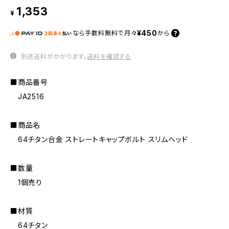
1,353
¥
¥450
なら
手数料無料で
月々
から
別途送料がかかります。
送料を確認する
■商品番号
JA2516
■商品名
64チタン合金 ストレートキャップボルト スリムヘッド
■数量
1個売り
■材質
64チタン