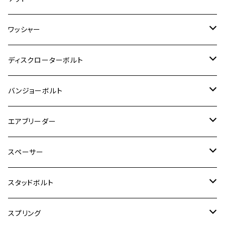
ハンターカブ CT125
ESTRELLA RS
ZRX1200DAEG
RZ350R
スーパーカブ110
GSR600
CB400 SUPER FOUR
Ninja 400
M7
M10
BW’S125
M8
M8
M5
M5
M6
M5
M4
チタン
ステンレス
ワッシャー
モンキー125
GPZ900R
Ninja250
RZ350RR
PCX
GSX-R125
CB400 SUPER BOLDOR
Ninja 400R
M8
MT-03
M10
M10
M6
M8
M6
M5
M3
M4
チタン
ステンレス
ディスクローターボルト
ADV150
GPZ1100
Ninja250R
SEROW250
PCX150
GSX-S125
CB1300 SUPER FOUR
Ninja 1000
M10
MT-25
M8
M10
M4
M5
M4
M6
チタン
ステンレス
バンジョーボルト
Ape50
KLX125
Ninja400
SR400
GROM/MSX125
GSX250R
CB1300 SUPER BOLDOR
Ninja 1000SX
MT-125
M10
M5
M6
M5
M7
M4
ホンダ
チタン
ステンレス
エアブリーダー
Ape100
KLX250
Ninja400R
SR500
ハンターカブ
GSX250E KATANA
CBR250R
Ninja ZX-25R
NMAX
M6
M8
M6
M8
M5
ヤマハ
カワサキ
M10 P1.0
チタン
ステンレス
スペーサー
CB223S
KLX250ES
Ninja650
TW200
GSX400E KATANA
CBR250RR
Z900RS
NMAX155
M8
M10
M8
M10
M6
ホンダ
M10 P1.25
M10 P1.0
M7 P1.0
CB400 FOUR
チタン
ステンレス
スタッドボルト
KLX250SR
Ninja650R
TW225
GSX400 IMPULSE
CBR400F
Z900RS CAFE
SR400
M10
M12
M10
M12
M8
ヤマハ
M10 P1.25
M8 P1.0
CB400 SUPER FOUR
M7 P1.0
KSR110
Ninja1000
チタン
M8
スプリング
XJ400
GSX-S750
CBX400F
Z1000
SR500