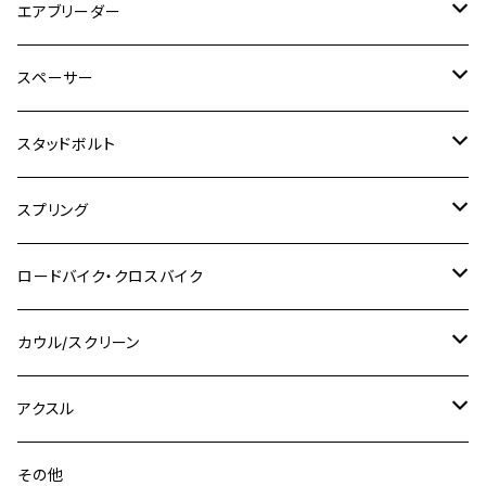
M5
M7
M4
ホンダ
チタン
ステンレス
エアブリーダー
Ape100
KLX250
Ninja400R
SR500
ハンターカブ
GSX250E KATANA
CBR250R
Ninja ZX-25R
NMAX
M6
M8
M6
M8
M5
ヤマハ
カワサキ
M10 P1.0
チタン
ステンレス
スペーサー
CB223S
KLX250ES
Ninja650
TW200
GSX400E KATANA
CBR250RR
Z900RS
NMAX155
M8
M10
M8
M10
M6
ホンダ
M10 P1.25
M10 P1.0
M7 P1.0
CB400 FOUR
チタン
ステンレス
スタッドボルト
KLX250SR
Ninja650R
TW225
GSX400 IMPULSE
CBR400F
Z900RS CAFE
SR400
M10
M12
M10
M12
M8
ヤマハ
M10 P1.25
M8 P1.0
CB400 SUPER FOUR
M7 P1.0
KSR110
Ninja1000
チタン
M8
スプリング
XJ400
GSX-S750
CBX400F
Z1000
SR500
M14
M12
M14
M10
スズキ
M8 P1.25
CB400 SUPER BOLDOR
M8 P1.25
Ninja 250R
Ninja1000SX
XJ400D
アルミ
M10
ステンレス
ロードバイク・クロスバイク
GSX-R1000
CRF250L / M / CRF250RALLY
ZEPHYER 400
XSR125
M16
M14
M12
CB400SS
M10 P1.0
Ninja 250
Ninja ZX-6R
XJ550
GSX-R1000R
チタン
ステムボルト
カウル/スクリーン
FT223 / CB223S
ZEPHYER χ
YZF-R3
M24
M16
CB750F
M10 P1.25
Ninja 400R
Ninja ZX-10R
XS650SP
GSX1100S KATANA
GB250 CLUBMAN
ステムナット
スクリーンボルト
アクスル
ZEPHYER 750
YZF-R25
M18
CB900F
Ninja 400
Ninja ZX-25R
XSR125
GSX1300R HAYABUSA
GB350
ZEPHYER 750RS
ステアリングポスト
アクスルナット
その他
YZF-R125