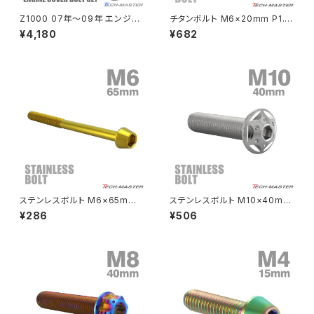
NSR80
ZEPHYR χ
Z1000 07年〜09年 エンジン
チタンボルト M6×20mm P1.0
カバー クランクケース ボルト 3
六角ボルト キャップボルト フラ
¥4,180
¥682
7本セット ステンレス製 カワサ
ンジ付 焼きチタンカラー ライト
PCX
ZEPHYR 750
キ車用 シルバーカラー TB8551
カラー 1個 JA782
PCX150
ZEPYER 750 RS
PCX160
ZEPHYER 1100
Rebel250
ZEPHYER 1100 RS
ステンレスボルト M6×65mm
ステンレスボルト M10×40mm
Rebel500
ZRX400
P1.0 テーパーヘッド キャップボ
P1.25 ボタンボルト スターホー
¥286
¥506
ルト ゴールドカラー TB0082
ルヘッド シルバーカラー TR06
83
SUPER HAWK
ZRX-Ⅱ
SUPER HAWKⅢ
ZRX1100