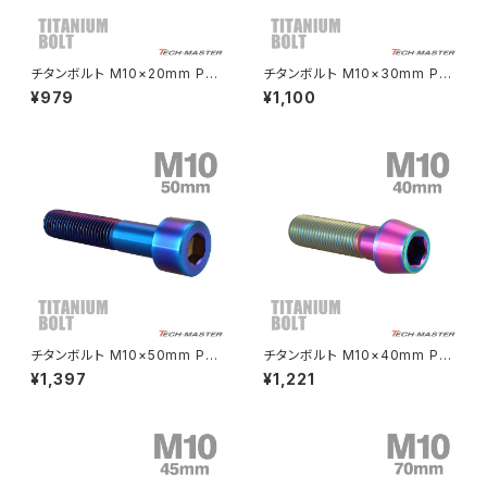
CRF250L
W800
ドライブチェーンアジャスターボルトカバー
チタンボルト M10×20mm P1.2
チタンボルト M10×30mm P1.
5 テーパーヘッド 六角穴付き キ
25 テーパーヘッド 六角穴付き
¥979
¥1,100
ャップボルト ゴールドカラー JA
キャップボルト チタンカラー レ
CRF250M
Z125 PRO
2112
インボー JA2121
クラッチケーブル アジャスター
FTR223
Z250
チェーンアジャスター
GB250 CLUBMAN
Z400
マシニングネットアンカー
GB350
Z400J
チタンボルト M10×50mm P1.2
チタンボルト M10×40mm P1.
GB350S
Z400FX
5 ストレートキャップボルト スリ
25 テーパーヘッド 六角穴付き
¥1,397
¥1,221
ムヘッド 六角穴付き 焼きチタン
キャップボルト チタンカラー レ
カラー 1個 JA2522
インボー JA2129
GROM
Z550FX
HAWK CB250T
Z650