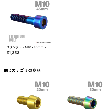
クランクケースカバー
CBR250R
Ninja ZX-6R
GPZ900R
YZF-R15
V-Storom250
PCX160
ZRX-Ⅱ
ディレイラーボルト
CBR250RR
Ninja ZX-10R
KSR110
YZF-R25
Rebel250
ZRX1100
Vブレーキ台座ボルト
CBR400F
Ninja ZX-14R
エリミネーター/SE
YZF-R125
Rebel500
ZRX1100-Ⅱ
チタンボルト M10×45mm P1.2
バーエンド
CBR400R
5 ストレートキャップボルト スリ
Ninja H2
¥1,353
ムヘッド 六角穴付き 焼きチタン
VTR250
ZRX1200DAEG
カラー 1個 JA2516
エアバルブキャップ
CBX400F
VERSYS 650
XR230 モタード / SL230
同じカテゴリの商品
ZRX1200R
CBX550F
ミラーホールキャップ
VULCAN S
ZRX1200S
CL400
W400
ミラーアームスリーブ
エストレヤ
CRF250 RALLY
W650
キックペダルカバー