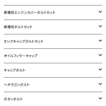
車種別エンジンカバーボルトセット
ホンダ【ステンレス】
車種別ボルトセット
400X
カワサキ【ステンレス】
KAWASAKI
タンクキャップボルトセット
6V モンキー
BALIUS
Z900RS/Z900RS CAFE
ヤマハ【ステンレス】
HONDA
カワサキ
オイルフィラーキャップ
12V モンキー
BALIUS-Ⅱ
Z900RS SE
MT-03
CB1300SF/CB1300SB
スズキ【ステンレス】
SUZUKI
ホンダ
M20 P1.5
キャップボルト
12V Fi モンキー
D-TRACER125
ゼファー400/ゼファーχ
MT-25
CB400SF/CB400SB
ジクサー150
ホンダ【チタン】
YAMAHA
ヤマハ
M20 P2.5
ステンレス
ヘキサゴンボルト
クロスカブ50
D-TRACKER
ゼファー750/ゼファー750RS
MT-125
ダックス125
ジクサー250
ジェイド
M4
カワサキ【チタン】
スズキ
M30 P1.5
チタン
ステンレス
ボタンボルト