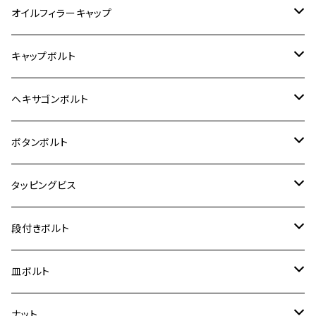
6V モンキー
BALIUS
Z900RS/Z900RS CAFE
ヤマハ【ステンレス】
HONDA
カワサキ
オイルフィラーキャップ
12V モンキー
BALIUS-Ⅱ
Z900RS SE
MT-03
CB1300SF/CB1300SB
スズキ【ステンレス】
SUZUKI
ホンダ
M20 P1.5
キャップボルト
12V Fi モンキー
D-TRACER125
ゼファー400/ゼファーχ
MT-25
CB400SF/CB400SB
ジクサー150
ホンダ【チタン】
YAMAHA
ヤマハ
M20 P2.5
ステンレス
ヘキサゴンボルト
クロスカブ50
D-TRACKER
ゼファー750/ゼファー750RS
MT-125
ダックス125
ジクサー250
ジェイド
M4
カワサキ【チタン】
スズキ
M30 P1.5
チタン
ステンレス
ボタンボルト
クロスカブ110
D-TRACKER X
ゼファー1100/ゼファー1100RS
RZ250
モンキー125
ジクサーSF250
スーパーカブ C125
M5
250TR
M3
M4
ヤマハ【チタン】
チタン
ステンレス
タッピングビス
ジェイド
ER-6F
ZRX400/ZRXⅡ
RZ250R
レブル250
BANDIT250
ハンターカブ CT125
M6
GPZ900R
M4
M5
シグナスX
M4
M4
スズキ【チタン】
チタン
ステンレス
段付きボルト
スーパーカブ C125
ER-6N
ZRX1100/ZRX1100Ⅱ
RZ250RR
ハンターカブ125
GS400
ダックス125
M8
Ninja H2
M5
M6
シグナスX SR
M5
M5
KATANA
M3
M4
チタン
ステンレス
皿ボルト
ダックス125
ESTRELLA
ZRX1200R/ZRX1200S
RZ350
クロスカブ110
GSR400
モンキー125
M10
Ninja 250
M6
M8
マジェスティS
M6
M6
M4
M5
M4
M5
チタン
ステンレス
ナット