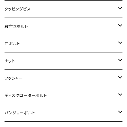
クロスカブ110
D-TRACKER X
ゼファー1100/ゼファー1100RS
RZ250
モンキー125
ジクサーSF250
スーパーカブ C125
M5
250TR
M3
M4
ヤマハ【チタン】
チタン
ステンレス
タッピングビス
ジェイド
ER-6F
ZRX400/ZRXⅡ
RZ250R
レブル250
BANDIT250
ハンターカブ CT125
M6
GPZ900R
M4
M5
シグナスX
M4
M4
スズキ【チタン】
チタン
ステンレス
段付きボルト
スーパーカブ C125
ER-6N
ZRX1100/ZRX1100Ⅱ
RZ250RR
ハンターカブ125
GS400
ダックス125
M8
Ninja H2
M5
M6
シグナスX SR
M5
M5
KATANA
M3
M4
チタン
ステンレス
皿ボルト
ダックス125
ESTRELLA
ZRX1200R/ZRX1200S
RZ350
クロスカブ110
GSR400
モンキー125
M10
Ninja 250
M6
M8
マジェスティS
M6
M6
M4
M5
M4
M5
チタン
ステンレス
ナット
ハンターカブ CT125
ESTRELLA RS
ZRX1200DAEG
RZ350R
スーパーカブ110
GSR600
CB400 SUPER FOUR
Ninja 400
M7
M10
BW’S125
M8
M8
M5
M5
M6
M5
M4
チタン
ステンレス
ワッシャー
モンキー125
GPZ900R
Ninja250
RZ350RR
PCX
GSX-R125
CB400 SUPER BOLDOR
Ninja 400R
M8
MT-03
M10
M10
M6
M8
M6
M5
M3
M4
チタン
ステンレス
ディスクローターボルト
ADV150
GPZ1100
Ninja250R
SEROW250
PCX150
GSX-S125
CB1300 SUPER FOUR
Ninja 1000
M10
MT-25
M8
M10
M4
M5
M4
M6
チタン
ステンレス
バンジョーボルト
Ape50
KLX125
Ninja400
SR400
GROM/MSX125
GSX250R
CB1300 SUPER BOLDOR
Ninja 1000SX
MT-125
M10
M5
M6