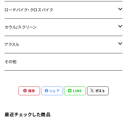
M14
M12
M14
M10
スズキ
M8 P1.25
CB400 SUPER BOLDOR
M8 P1.25
Ninja 250R
Ninja1000SX
XJ400D
アルミ
M10
ステンレス
ロードバイク・クロスバイク
GSX-R1000
CRF250L / M / CRF250RALLY
ZEPHYER 400
XSR125
M16
M14
M12
CB400SS
M10 P1.0
Ninja 250
Ninja ZX-6R
XJ550
GSX-R1000R
チタン
ステムボルト
カウル/スクリーン
FT223 / CB223S
ZEPHYER χ
YZF-R3
M24
M16
CB750F
M10 P1.25
Ninja 400R
Ninja ZX-10R
XS650SP
GSX1100S KATANA
GB250 CLUBMAN
ステムナット
スクリーンボルト
アクスル
ZEPHYER 750
YZF-R25
M18
CB900F
Ninja 400
Ninja ZX-25R
XSR125
GSX1300R HAYABUSA
GB350
ZEPHYER 750RS
ステアリングポスト
アクスルナット
その他
YZF-R125
M20
CB1300 SUPER FOUR
Ninja 650
Z1000
XJR400
INAZUMA400
GB350S
ZEPHYER 1100
XJR400
シートクランプ
アクスルスライダー
M22
CB1300 SUPER BOLDOR
Ninja 1000
Z250
XJR400R
KATANA
保存
シェア
LINE
ポスト
GROM
ZEPHYER 1100RS
XJR400R
シートポストボルト
アクスルカラー
CB125R
Ninja 1000SX
Z125 PRO
YZF-R1
SV650
MSX125
Z H2
XMAX
クランクアームボルト
最近チェックした商品
CB250R
Ninja ZX-25R
BALIUS/BALIUS-II
YZF-R3
SV650X
PCX
ZRX400