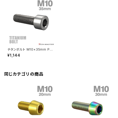
クランクケースカバー
CBR250R
Ninja ZX-6R
GPZ900R
YZF-R15
V-Storom250
PCX160
ZRX-Ⅱ
ディレイラーボルト
CBR250RR
Ninja ZX-10R
KSR110
YZF-R25
Rebel250
ZRX1100
Vブレーキ台座ボルト
CBR400F
Ninja ZX-14R
エリミネーター/SE
YZF-R125
Rebel500
ZRX1100-Ⅱ
チタンボルト M10×35mm P1.2
バーエンド
CBR400R
5 ストレートキャップボルト スリ
Ninja H2
¥1,144
ムヘッド 六角穴付き シルバーカ
VTR250
ZRX1200DAEG
ラー 1個 JA2500
エアバルブキャップ
CBX400F
VERSYS 650
XR230 モタード / SL230
同じカテゴリの商品
ZRX1200R
CBX550F
ミラーホールキャップ
VULCAN S
ZRX1200S
CL400
W400
ミラーアームスリーブ
エストレヤ
CRF250 RALLY
W650
キックペダルカバー