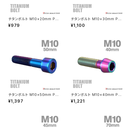
CRF250L
W800
ドライブチェーンアジャスターボルトカバー
チタンボルト M10×20mm P1.2
チタンボルト M10×30mm P1.
5 テーパーヘッド 六角穴付き キ
25 テーパーヘッド 六角穴付き
¥979
¥1,100
ャップボルト ゴールドカラー JA
キャップボルト チタンカラー レ
CRF250M
Z125 PRO
2112
インボー JA2121
クラッチケーブル アジャスター
FTR223
Z250
チェーンアジャスター
GB250 CLUBMAN
Z400
マシニングネットアンカー
GB350
Z400J
チタンボルト M10×50mm P1.2
チタンボルト M10×40mm P1.
GB350S
Z400FX
5 ストレートキャップボルト スリ
25 テーパーヘッド 六角穴付き
¥1,397
¥1,221
ムヘッド 六角穴付き 焼きチタン
キャップボルト チタンカラー レ
カラー 1個 JA2522
インボー JA2129
GROM
Z550FX
HAWK CB250T
Z650