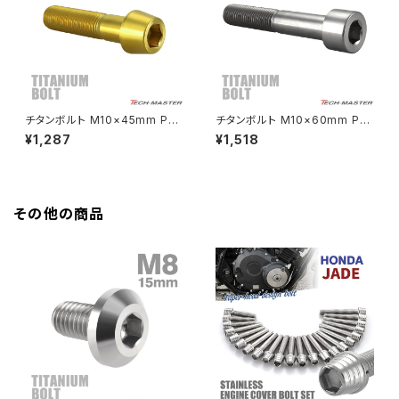
HAWK CB250N
Z650RS
HAWKⅡ CB400T
Z900
チタンボルト M10×45mm P1.2
チタンボルト M10×60mm P1.
5 テーパーヘッド 六角穴付き キ
25 ストレートキャップボルト ス
¥1,287
¥1,518
HAWKⅡ CB400N
ャップボルト ゴールドカラー JA
リムヘッド 六角穴付き シルバー
Z900RS
2132
カラー 1個 JA2530
HORNET250
Z900RS CAFE
その他の商品
JADE250
Z1000
MSX125
Z H2
NSR50
ZEPHYR 400
NSR80