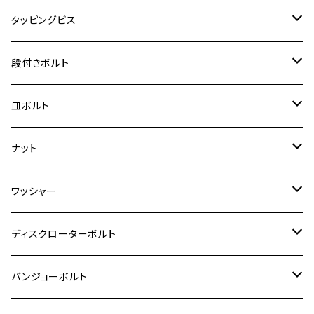
クロスカブ110
D-TRACKER X
ゼファー1100/ゼファー1100RS
RZ250
モンキー125
ジクサーSF250
スーパーカブ C125
M5
250TR
M3
M4
ヤマハ【チタン】
チタン
ステンレス
タッピングビス
ジェイド
ER-6F
ZRX400/ZRXⅡ
RZ250R
レブル250
BANDIT250
ハンターカブ CT125
M6
GPZ900R
M4
M5
シグナスX
M4
M4
スズキ【チタン】
チタン
ステンレス
段付きボルト
スーパーカブ C125
ER-6N
ZRX1100/ZRX1100Ⅱ
RZ250RR
ハンターカブ125
GS400
ダックス125
M8
Ninja H2
M5
M6
シグナスX SR
M5
M5
KATANA
M3
M4
チタン
ステンレス
皿ボルト
ダックス125
ESTRELLA
ZRX1200R/ZRX1200S
RZ350
クロスカブ110
GSR400
モンキー125
M10
Ninja 250
M6
M8
マジェスティS
M6
M6
M4
M5
M4
M5
チタン
ステンレス
ナット
ハンターカブ CT125
ESTRELLA RS
ZRX1200DAEG
RZ350R
スーパーカブ110
GSR600
CB400 SUPER FOUR
Ninja 400
M7
M10
BW’S125
M8
M8
M5
M5
M6
M5
M4
チタン
ステンレス
ワッシャー
モンキー125
GPZ900R
Ninja250
RZ350RR
PCX
GSX-R125
CB400 SUPER BOLDOR
Ninja 400R
M8
MT-03
M10
M10
M6
M8
M6
M5
M3
M4
チタン
ステンレス
ディスクローターボルト
ADV150
GPZ1100
Ninja250R
SEROW250
PCX150
GSX-S125
CB1300 SUPER FOUR
Ninja 1000
M10
MT-25
M8
M10
M4
M5
M4
M6
チタン
ステンレス
バンジョーボルト
Ape50
KLX125
Ninja400
SR400
GROM/MSX125
GSX250R
CB1300 SUPER BOLDOR
Ninja 1000SX
MT-125
M10
M5
M6
M5
M7