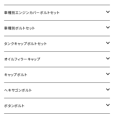
車種別エンジンカバーボルトセット
ホンダ【ステンレス】
車種別ボルトセット
400X
カワサキ【ステンレス】
KAWASAKI
タンクキャップボルトセット
6V モンキー
BALIUS
Z900RS/Z900RS CAFE
ヤマハ【ステンレス】
HONDA
カワサキ
オイルフィラーキャップ
12V モンキー
BALIUS-Ⅱ
Z900RS SE
MT-03
CB1300SF/CB1300SB
スズキ【ステンレス】
SUZUKI
ホンダ
M20 P1.5
キャップボルト
12V Fi モンキー
D-TRACER125
ゼファー400/ゼファーχ
MT-25
CB400SF/CB400SB
ジクサー150
ホンダ【チタン】
YAMAHA
ヤマハ
M20 P2.5
ステンレス
ヘキサゴンボルト
クロスカブ50
D-TRACKER
ゼファー750/ゼファー750RS
MT-125
ダックス125
ジクサー250
ジェイド
M4
カワサキ【チタン】
スズキ
M30 P1.5
チタン
ステンレス
ボタンボルト