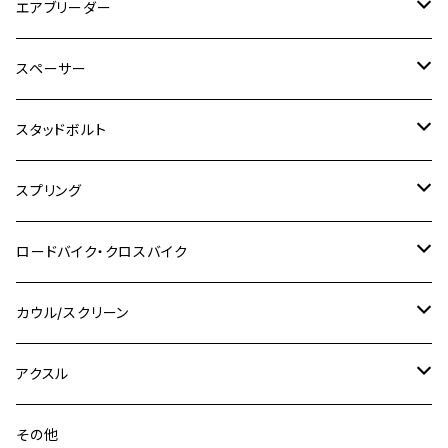
M4
ホンダ
チタン
ステンレス
エアブリーダー
Ape100
KLX250
Ninja400R
SR500
ハンターカブ
GSX250E KATANA
CBR250R
Ninja ZX-25R
NMAX
M6
M8
M6
M8
M5
ヤマハ
カワサキ
M10 P1.0
チタン
ステンレス
スペーサー
CB223S
KLX250ES
Ninja650
TW200
GSX400E KATANA
CBR250RR
Z900RS
NMAX155
M8
M10
M8
M10
M6
ホンダ
M10 P1.25
M10 P1.0
M7 P1.0
CB400 FOUR
チタン
ステンレス
スタッドボルト
KLX250SR
Ninja650R
TW225
GSX400 IMPULSE
CBR400F
Z900RS CAFE
SR400
M10
M12
M10
M12
M8
ヤマハ
M10 P1.25
M8 P1.0
CB400 SUPER FOUR
M7 P1.0
KSR110
Ninja1000
チタン
M8
スプリング
XJ400
GSX-S750
CBX400F
Z1000
SR500
M14
M12
M14
M10
スズキ
M8 P1.25
CB400 SUPER BOLDOR
M8 P1.25
Ninja 250R
Ninja1000SX
XJ400D
アルミ
M10
ステンレス
ロードバイク・クロスバイク
GSX-R1000
CRF250L / M / CRF250RALLY
ZEPHYER 400
XSR125
M16
M14
M12
CB400SS
M10 P1.0
Ninja 250
Ninja ZX-6R
XJ550
GSX-R1000R
チタン
ステムボルト
カウル/スクリーン
FT223 / CB223S
ZEPHYER χ
YZF-R3
M24
M16
CB750F
M10 P1.25
Ninja 400R
Ninja ZX-10R
XS650SP
GSX1100S KATANA
GB250 CLUBMAN
ステムナット
スクリーンボルト
アクスル
ZEPHYER 750
YZF-R25
M18
CB900F
Ninja 400
Ninja ZX-25R
XSR125
GSX1300R HAYABUSA
GB350
ZEPHYER 750RS
ステアリングポスト
アクスルナット
その他
YZF-R125