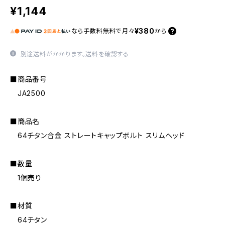
¥1,144
¥380
なら
手数料無料で
月々
から
別途送料がかかります。
送料を確認する
■商品番号
JA2500
■商品名
64チタン合金 ストレートキャップボルト スリムヘッド
■数量
1個売り
■材質
64チタン