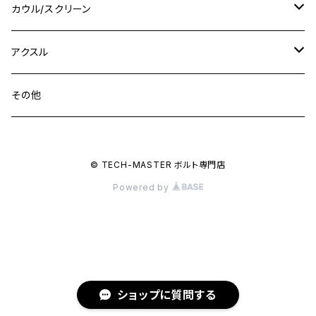
M10 P1.0
Ninja 250
Ninja ZX-6R
XJ550
GSX-R1000R
チタン
ステムボルト
カウル/スクリーン
FT223 / CB223S
ZEPHYER χ
YZF-R3
M24
M16
CB750F
M10 P1.25
Ninja 400R
Ninja ZX-10R
XS650SP
GSX1100S KATANA
GB250 CLUBMAN
ステムナット
スクリーンボルト
アクスル
ZEPHYER 750
YZF-R25
M18
CB900F
Ninja 400
Ninja ZX-25R
XSR125
GSX1300R HAYABUSA
GB350
ZEPHYER 750RS
ステアリングポスト
アクスルナット
その他
YZF-R125
M20
CB1300 SUPER FOUR
Ninja 650
Z1000
XJR400
INAZUMA400
GB350S
ZEPHYER 1100
XJR400
シートクランプ
アクスルスライダー
M22
CB1300 SUPER BOLDOR
Ninja 1000
Z250
XJR400R
© TECH-MASTER ボルト専門店
KATANA
GROM
ZEPHYER 1100RS
XJR400R
シートポストボルト
アクスルカラー
Powered by
CB125R
Ninja 1000SX
Z125 PRO
YZF-R1
SV650
MSX125
Z H2
XMAX
クランクアームボルト
CB250R
Ninja ZX-25R
BALIUS/BALIUS-II
YZF-R3
SV650X
PCX
ZRX400
クランクケースカバー
CBR250R
Ninja ZX-6R
GPZ900R
YZF-R15
V-Storom250
PCX160
ショップに質問する
ZRX-Ⅱ
ディレイラーボルト