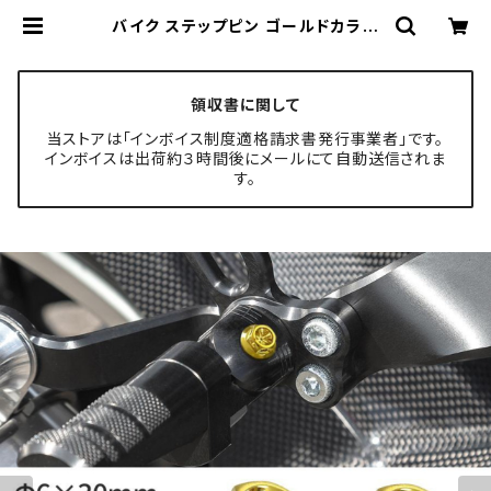
バイク ステップピン ゴールドカラー
2本セット Eクリップ付 Φ6×30mm
フラワーヘッド ステンレス TH0758
| TECH-MASTER ボルト専門店
領収書に関して
当ストアは「インボイス制度適格請求書発行事業者」です。
インボイスは出荷約３時間後にメールにて自動送信されま
す。