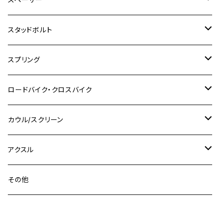
CB223S
KLX250ES
Ninja650
TW200
GSX400E KATANA
CBR250RR
Z900RS
NMAX155
M8
M10
M8
M10
M6
ホンダ
M10 P1.25
M10 P1.0
M7 P1.0
CB400 FOUR
チタン
ステンレス
スタッドボルト
KLX250SR
Ninja650R
TW225
GSX400 IMPULSE
CBR400F
Z900RS CAFE
SR400
M10
M12
M10
M12
M8
ヤマハ
M10 P1.25
M8 P1.0
CB400 SUPER FOUR
M7 P1.0
KSR110
Ninja1000
チタン
M8
スプリング
XJ400
GSX-S750
CBX400F
Z1000
SR500
M14
M12
M14
M10
スズキ
M8 P1.25
CB400 SUPER BOLDOR
M8 P1.25
Ninja 250R
Ninja1000SX
XJ400D
アルミ
M10
ステンレス
ロードバイク・クロスバイク
GSX-R1000
CRF250L / M / CRF250RALLY
ZEPHYER 400
XSR125
M16
M14
M12
CB400SS
M10 P1.0
Ninja 250
Ninja ZX-6R
XJ550
GSX-R1000R
チタン
ステムボルト
カウル/スクリーン
FT223 / CB223S
ZEPHYER χ
YZF-R3
M24
M16
CB750F
M10 P1.25
Ninja 400R
Ninja ZX-10R
XS650SP
GSX1100S KATANA
GB250 CLUBMAN
ステムナット
スクリーンボルト
アクスル
ZEPHYER 750
YZF-R25
M18
CB900F
Ninja 400
Ninja ZX-25R
XSR125
GSX1300R HAYABUSA
GB350
ZEPHYER 750RS
ステアリングポスト
アクスルナット
その他
YZF-R125
M20
CB1300 SUPER FOUR
Ninja 650
Z1000
XJR400
INAZUMA400
GB350S
ZEPHYER 1100
XJR400
シートクランプ
アクスルスライダー
M22