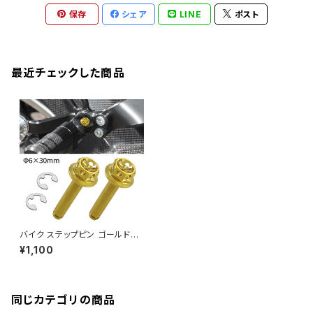
CB1300 SUPER BOLDOR
Ninja 1000
Z250
XJR400R
KATANA
保存
シェア
LINE
ポスト
GROM
ZEPHYER 1100RS
XJR400R
シートポストボルト
アクスルカラー
CB125R
Ninja 1000SX
Z125 PRO
YZF-R1
SV650
MSX125
Z H2
XMAX
クランクアームボルト
最近チェックした商品
CB250R
Ninja ZX-25R
BALIUS/BALIUS-II
YZF-R3
SV650X
PCX
ZRX400
クランクケースカバー
CBR250R
Ninja ZX-6R
GPZ900R
YZF-R15
V-Storom250
PCX160
ZRX-Ⅱ
ディレイラーボルト
CBR250RR
Ninja ZX-10R
KSR110
YZF-R25
Rebel250
ZRX1100
Vブレーキ台座ボルト
CBR400F
Ninja ZX-14R
エリミネーター/SE
YZF-R125
Rebel500
ZRX1100-Ⅱ
バイク ステップピン ゴールドカ
バーエンド
CBR400R
ラー 2本セット Eクリップ付 Φ6
Ninja H2
¥1,100
×30mm フラワーヘッド ステン
VTR250
ZRX1200DAEG
レス TH0758
エアバルブキャップ
CBX400F
VERSYS 650
XR230 モタード / SL230
同じカテゴリの商品
ZRX1200R