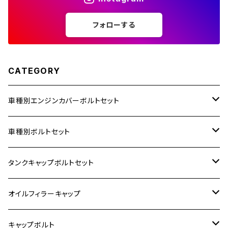
フォローする
250TR
CATEGORY
車種別エンジンカバーボルトセット
ホンダ【ステンレス】
車種別ボルトセット
400X
カワサキ【ステンレス】
KAWASAKI
タンクキャップボルトセット
6V モンキー
BALIUS
Z900RS/Z900RS CAFE
ヤマハ【ステンレス】
HONDA
カワサキ
オイルフィラーキャップ
12V モンキー
BALIUS-Ⅱ
Z900RS SE
MT-03
CB1300SF/CB1300SB
スズキ【ステンレス】
SUZUKI
ホンダ
M20 P1.5
キャップボルト