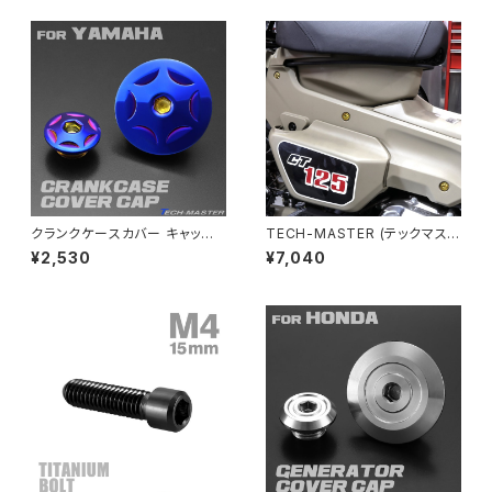
CBX550F
ミラーホールキャップ
VULCAN S
ZRX1200S
CL400
W400
ミラーアームスリーブ
エストレヤ
CRF250 RALLY
W650
キックペダルカバー
CRF250L
W800
ドライブチェーンアジャスターボルトカバー
クランクケースカバー キャップ
TECH-MASTER (テックマスタ
セット ヤマハ車汎用 スターヘッ
ー) CT125 ハンターカブ JA55
¥2,530
¥7,040
ド SUS304 焼きチタンカラー
JA65 64チタン 外装カバー用
CRF250M
Z125 PRO
TH0298
ボルト 11本セット ゴールドカラ
クラッチケーブル アジャスター
ー BS0202
FTR223
Z250
チェーンアジャスター
GB250 CLUBMAN
Z400
マシニングネットアンカー
GB350
Z400J