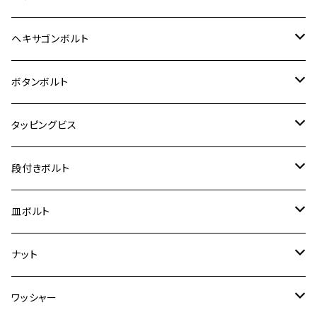
12V Fi モンキー
D-TRACER125
ゼファー400/ゼファーχ
MT-25
CB400SF/CB400SB
ジクサー150
ホンダ【チタン】
YAMAHA
ヤマハ
M20 P2.5
ステンレス
ヘキサゴンボルト
クロスカブ50
D-TRACKER
ゼファー750/ゼファー750RS
MT-125
ダックス125
ジクサー250
ジェイド
M4
カワサキ【チタン】
スズキ
M30 P1.5
チタン
ステンレス
ボタンボルト
クロスカブ110
D-TRACKER X
ゼファー1100/ゼファー1100RS
RZ250
モンキー125
ジクサーSF250
スーパーカブ C125
M5
250TR
M3
M4
ヤマハ【チタン】
チタン
ステンレス
タッピングビス
ジェイド
ER-6F
ZRX400/ZRXⅡ
RZ250R
レブル250
BANDIT250
ハンターカブ CT125
M6
GPZ900R
M4
M5
シグナスX
M4
M4
スズキ【チタン】
チタン
ステンレス
段付きボルト
スーパーカブ C125
ER-6N
ZRX1100/ZRX1100Ⅱ
RZ250RR
ハンターカブ125
GS400
ダックス125
M8
Ninja H2
M5
M6
シグナスX SR
M5
M5
KATANA
M3
M4
チタン
ステンレス
皿ボルト
ダックス125
ESTRELLA
ZRX1200R/ZRX1200S
RZ350
クロスカブ110
GSR400
モンキー125
M10
Ninja 250
M6
M8
マジェスティS
M6
M6
M4
M5
M4
M5
チタン
ステンレス
ナット
ハンターカブ CT125
ESTRELLA RS
ZRX1200DAEG
RZ350R
スーパーカブ110
GSR600
CB400 SUPER FOUR
Ninja 400
M7
M10
BW’S125
M8
M8
M5
M5
M6
M5
M4
チタン
ステンレス
ワッシャー
モンキー125
GPZ900R
Ninja250
RZ350RR
PCX