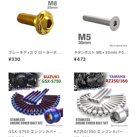
MSX125
Z H2
NSR50
ZEPHYR 400
NSR80
ZEPHYR χ
ブレーキディスク ローターボル
チタンボルト M5×30mm P0.8
ト M8×25mm P1.25 ホンダ用
皿ボルト 六角穴付き キャップボ
¥330
¥473
スノーヘッド ステンレス ゴール
ルト シルバーカラー 1個 JA152
PCX
ZEPHYR 750
ドカラー TD0248
0
PCX150
ZEPYER 750 RS
PCX160
ZEPHYER 1100
Rebel250
ZEPHYER 1100 RS
GSX-S750 エンジンカバー ク
RZ250/350 エンジンカバー ク
Rebel500
ZRX400
ランクケース ボルト 30本セット
ランクケース ボルト 25本セット