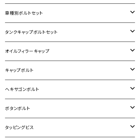
ホンダ【ステンレス】
車種別ボルトセット
400X
カワサキ【ステンレス】
KAWASAKI
タンクキャップボルトセット
6V モンキー
BALIUS
Z900RS/Z900RS CAFE
ヤマハ【ステンレス】
HONDA
カワサキ
オイルフィラーキャップ
12V モンキー
BALIUS-Ⅱ
Z900RS SE
MT-03
CB1300SF/CB1300SB
スズキ【ステンレス】
SUZUKI
ホンダ
M20 P1.5
キャップボルト
12V Fi モンキー
D-TRACER125
ゼファー400/ゼファーχ
MT-25
CB400SF/CB400SB
ジクサー150
ホンダ【チタン】
YAMAHA
ヤマハ
M20 P2.5
ステンレス
ヘキサゴンボルト
クロスカブ50
D-TRACKER
ゼファー750/ゼファー750RS
MT-125
ダックス125
ジクサー250
ジェイド
M4
カワサキ【チタン】
スズキ
M30 P1.5
チタン
ステンレス
ボタンボルト
クロスカブ110
D-TRACKER X
ゼファー1100/ゼファー1100RS
RZ250
モンキー125
ジクサーSF250
スーパーカブ C125
M5
250TR
M3
M4
ヤマハ【チタン】
チタン
ステンレス
タッピングビス
ジェイド
ER-6F
ZRX400/ZRXⅡ