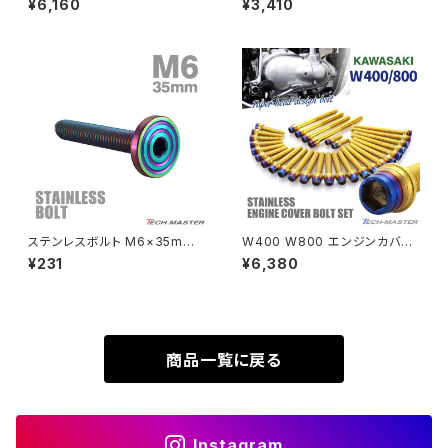
¥6,160
¥3,410
ステンレス製 スズキ車用 焼きチ
ステンレス製 ヤマハ車用 シルバ
タンカラー TB9213
ーカラー TB7183
SUPER HAWK
ZRX-Ⅱ
SUPER HAWKⅢ
ZRX1100
VTR250
ZRX1100-Ⅱ
XL230
ZRX1200DAEG
ステンレスボルト M6×35mm
W400 W800 エンジンカバー
P1.0 マットタイプ シェルヘッド
クランクケース ボルト 30本セッ
¥231
¥6,380
XR230
フラット レインボーグリーン TR
ト ステンレス製 カワサキ車用 ゴ
ZRX1200R
0354
ールド×焼きチタンカラー TB84
82
XR230 MOTARD
ZRX1200S
商品一覧に戻る
ZOMMER X
ZZR1100
Instagram
ZZR1400