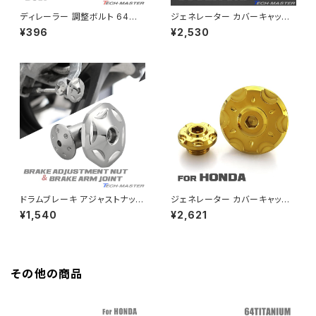
ディレーラー 調整ボルト 64チタ
ジェネレーター カバーキャップ
GB350S
Z400FX
ン製 M4×15mm P0.7 H/L 六
タイミングホール プラグ ハンタ
¥396
¥2,530
角穴付き ブラック 1個 JA2539
ーカブ ダックス125 モンキー12
5 グロム レブル250 CB400SF
GROM
CB1300SF マットシルバー TH
Z550FX
0326
HAWK CB250T
Z650
HAWK CB250N
Z650RS
HAWKⅡ CB400T
Z900
ドラムブレーキ アジャストナット
ジェネレーター カバーキャップ
＆アームジョイント スターヘッド
タイミングホール プラグ ハンタ
¥1,540
¥2,621
HAWKⅡ CB400N
M6 P=1.00 SUSステンレス シ
ーカブ ダックス125 モンキー12
Z900RS
ルバー TH0367
5 グロム レブル250 CB400SF
CB1300SF ゴールド TH0314
HORNET250
Z900RS CAFE
その他の商品
JADE250
Z1000