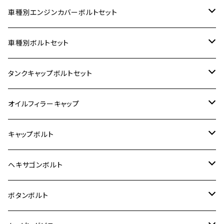
車種別エンジンカバーボルトセット
ホンダ【ステンレス】
車種別ボルトセット
400X
カワサキ【ステンレス】
KAWASAKI
タンクキャップボルトセット
6V モンキー
BALIUS
Z900RS/Z900RS CAFE
ヤマハ【ステンレス】
HONDA
カワサキ
オイルフィラーキャップ
12V モンキー
BALIUS-Ⅱ
Z900RS SE
MT-03
CB1300SF/CB1300SB
スズキ【ステンレス】
SUZUKI
ホンダ
M20 P1.5
キャップボルト
12V Fi モンキー
D-TRACER125
ゼファー400/ゼファーχ
MT-25
CB400SF/CB400SB
ジクサー150
ホンダ【チタン】
YAMAHA
ヤマハ
M20 P2.5
ステンレス
ヘキサゴンボルト
クロスカブ50
D-TRACKER
ゼファー750/ゼファー750RS
MT-125
ダックス125
ジクサー250
ジェイド
M4
カワサキ【チタン】
スズキ
M30 P1.5
チタン
ステンレス
ボタンボルト
クロスカブ110
D-TRACKER X
ゼファー1100/ゼファー1100RS
RZ250
モンキー125
ジクサーSF250
スーパーカブ C125
M5
250TR
M3
M4