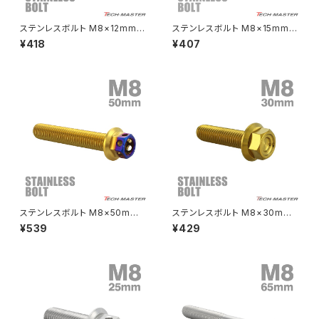
CRF250L
W800
ドライブチェーンアジャスターボルトカバー
ステンレスボルト M8×12mm P
ステンレスボルト M8×15mm P
1.25 フランジ付き 六角ボルト C
1.25 ヘキサゴンヘッド 六角ボル
¥418
¥407
NC ヘキサゴンヘッド 焼きチタ
ト ゴールド×焼きチタンカラー T
CRF250M
Z125 PRO
ンカラー TB1358
B0806
クラッチケーブル アジャスター
FTR223
Z250
チェーンアジャスター
GB250 CLUBMAN
Z400
マシニングネットアンカー
GB350
Z400J
ステンレスボルト M8×50mm
ステンレスボルト M8×30mm
GB350S
Z400FX
P1.25 ヘキサゴンヘッド 六角ボ
P1.25 フランジ付き 六角ボルト
¥539
¥429
ルト ゴールド×焼きチタンカラー
CNC ヘキサゴンヘッド ゴールド
TB0813
カラー TB1342
GROM
Z550FX
HAWK CB250T
Z650