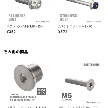
HAWK CB250N
Z650RS
HAWKⅡ CB400T
Z900
ステンレスボルト M8×25mm
ステンレスボルト M8×65mm
P1.25 フラワーヘッド キャップ
P1.25 ヘキサゴンヘッド 六角ボ
¥352
¥572
HAWKⅡ CB400N
ボルト シルバーカラー TB044
ルト シルバー×焼きチタンカラー
Z900RS
9
TB0693
HORNET250
Z900RS CAFE
その他の商品
JADE250
Z1000
MSX125
Z H2
NSR50
ZEPHYR 400
NSR80
ZEPHYR χ
ステアリングポスト ボルト 64チ
チタンボルト M5×30mm P0.8