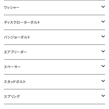
GSR600
CB400 SUPER FOUR
Ninja 400
M7
M10
BW’S125
M8
M8
M5
M5
M6
M5
M4
チタン
ステンレス
ワッシャー
モンキー125
GPZ900R
Ninja250
RZ350RR
PCX
GSX-R125
CB400 SUPER BOLDOR
Ninja 400R
M8
MT-03
M10
M10
M6
M8
M6
M5
M3
M4
チタン
ステンレス
ディスクローターボルト
ADV150
GPZ1100
Ninja250R
SEROW250
PCX150
GSX-S125
CB1300 SUPER FOUR
Ninja 1000
M10
MT-25
M8
M10
M4
M5
M4
M6
チタン
ステンレス
バンジョーボルト
Ape50
KLX125
Ninja400
SR400
GROM/MSX125
GSX250R
CB1300 SUPER BOLDOR
Ninja 1000SX
MT-125
M10
M5
M6
M5
M7
M4
ホンダ
チタン
ステンレス
エアブリーダー
Ape100
KLX250
Ninja400R
SR500
ハンターカブ
GSX250E KATANA
CBR250R
Ninja ZX-25R
NMAX
M6
M8
M6
M8
M5
ヤマハ
カワサキ
M10 P1.0
チタン
ステンレス
スペーサー
CB223S
KLX250ES
Ninja650
TW200
GSX400E KATANA
CBR250RR
Z900RS
NMAX155
M8
M10
M8
M10
M6
ホンダ
M10 P1.25
M10 P1.0
M7 P1.0
CB400 FOUR
チタン
ステンレス
スタッドボルト
KLX250SR
Ninja650R
TW225
GSX400 IMPULSE
CBR400F
Z900RS CAFE
SR400
M10
M12
M10
M12
M8
ヤマハ
M10 P1.25
M8 P1.0
CB400 SUPER FOUR
M7 P1.0
KSR110
Ninja1000
チタン
M8
スプリング
XJ400
GSX-S750
CBX400F
Z1000
SR500
M14
M12
M14
M10
スズキ
M8 P1.25
CB400 SUPER BOLDOR