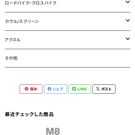
M8 P1.25
Ninja 250R
Ninja1000SX
XJ400D
アルミ
M10
ステンレス
ロードバイク・クロスバイク
GSX-R1000
CRF250L / M / CRF250RALLY
ZEPHYER 400
XSR125
M16
M14
M12
CB400SS
M10 P1.0
Ninja 250
Ninja ZX-6R
XJ550
GSX-R1000R
チタン
ステムボルト
カウル/スクリーン
FT223 / CB223S
ZEPHYER χ
YZF-R3
M24
M16
CB750F
M10 P1.25
Ninja 400R
Ninja ZX-10R
XS650SP
GSX1100S KATANA
GB250 CLUBMAN
ステムナット
スクリーンボルト
アクスル
ZEPHYER 750
YZF-R25
M18
CB900F
Ninja 400
Ninja ZX-25R
XSR125
GSX1300R HAYABUSA
GB350
ZEPHYER 750RS
ステアリングポスト
アクスルナット
その他
YZF-R125
M20
CB1300 SUPER FOUR
Ninja 650
Z1000
XJR400
INAZUMA400
GB350S
ZEPHYER 1100
XJR400
シートクランプ
アクスルスライダー
M22
CB1300 SUPER BOLDOR
Ninja 1000
Z250
XJR400R
KATANA
保存
シェア
LINE
ポスト
GROM
ZEPHYER 1100RS
XJR400R
シートポストボルト
アクスルカラー
CB125R
Ninja 1000SX
Z125 PRO
YZF-R1
SV650
MSX125
Z H2
XMAX
クランクアームボルト
最近チェックした商品
CB250R
Ninja ZX-25R
BALIUS/BALIUS-II
YZF-R3
SV650X
PCX
ZRX400
クランクケースカバー