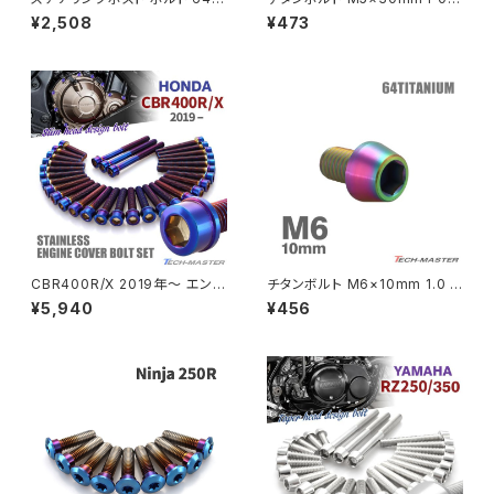
タン製 折りたたみ自転車 DAH
皿ボルト 六角穴付き キャップボ
¥2,508
¥473
ON等に シルバー 素地 1個 JA
ルト シルバーカラー 1個 JA152
PCX
ZEPHYR 750
500
0
PCX150
ZEPYER 750 RS
PCX160
ZEPHYER 1100
Rebel250
ZEPHYER 1100 RS
CBR400R/X 2019年〜 エンジ
チタンボルト M6×10mm 1.0 テ
Rebel500
ZRX400
ンカバー クランクケース ボルト
ーパーヘッド 六角穴付き キャッ
¥5,940
¥456
31本セット ステンレス製 ホンダ
プボルト レインボーカラー 1個
車用 焼きチタンカラー TB683
JA4030
SUPER HAWK
8
ZRX-Ⅱ
SUPER HAWKⅢ
ZRX1100
VTR250
ZRX1100-Ⅱ