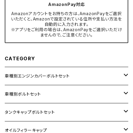
AmazonPay対応
Amazonアカウントをお持ちの方は、AmazonPayをご選択
いただくと、Amazonで設定されている住所や支払い方法を
自動的に入力されます。
※アプリをご利用の場合は、AmazonPayをご選択いただけ
ませんので、ご注意ください。
CATEGORY
車種別エンジンカバーボルトセット
ホンダ【ステンレス】
車種別ボルトセット
400X
カワサキ【ステンレス】
KAWASAKI
タンクキャップボルトセット
6V モンキー
BALIUS
Z900RS/Z900RS CAFE
ヤマハ【ステンレス】
HONDA
カワサキ
オイルフィラーキャップ