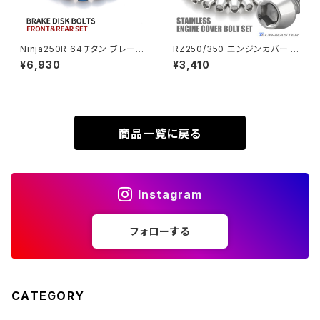
XL230
ZRX1200DAEG
Ninja250R 64チタン ブレーキ
RZ250/350 エンジンカバー ク
ディスクローターボルト フロント
ランクケース ボルト 25本セット
¥6,930
¥3,410
XR230
リア 9本セット カワサキ車用 焼
ステンレス製 ヤマハ車用 シルバ
ZRX1200R
きチタンカラー JA22129
ーカラー TB7183
XR230 MOTARD
ZRX1200S
商品一覧に戻る
ZOMMER X
ZZR1100
Instagram
ZZR1400
フォローする
250TR
CATEGORY