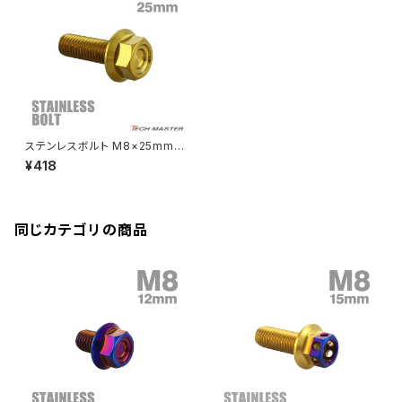
CBR250R
Ninja ZX-6R
GPZ900R
YZF-R15
V-Storom250
PCX160
ZRX-Ⅱ
ディレイラーボルト
CBR250RR
Ninja ZX-10R
KSR110
YZF-R25
Rebel250
ZRX1100
Vブレーキ台座ボルト
CBR400F
Ninja ZX-14R
エリミネーター/SE
YZF-R125
Rebel500
ZRX1100-Ⅱ
ステンレスボルト M8×25mm
バーエンド
CBR400R
P1.25 フランジ付き 六角ボルト
Ninja H2
¥418
CNC ヘキサゴンヘッド ゴールド
VTR250
ZRX1200DAEG
カラー TB1341
エアバルブキャップ
CBX400F
VERSYS 650
XR230 モタード / SL230
同じカテゴリの商品
ZRX1200R
CBX550F
ミラーホールキャップ
VULCAN S
ZRX1200S
CL400
W400
ミラーアームスリーブ
エストレヤ
CRF250 RALLY
W650
キックペダルカバー