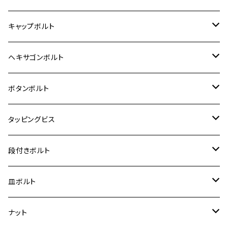
12V モンキー
BALIUS-Ⅱ
Z900RS SE
MT-03
CB1300SF/CB1300SB
スズキ【ステンレス】
SUZUKI
ホンダ
M20 P1.5
キャップボルト
12V Fi モンキー
D-TRACER125
ゼファー400/ゼファーχ
MT-25
CB400SF/CB400SB
ジクサー150
ホンダ【チタン】
YAMAHA
ヤマハ
M20 P2.5
ステンレス
ヘキサゴンボルト
クロスカブ50
D-TRACKER
ゼファー750/ゼファー750RS
MT-125
ダックス125
ジクサー250
ジェイド
M4
カワサキ【チタン】
スズキ
M30 P1.5
チタン
ステンレス
ボタンボルト
クロスカブ110
D-TRACKER X
ゼファー1100/ゼファー1100RS
RZ250
モンキー125
ジクサーSF250
スーパーカブ C125
M5
250TR
M3
M4
ヤマハ【チタン】
チタン
ステンレス
タッピングビス
ジェイド
ER-6F
ZRX400/ZRXⅡ
RZ250R
レブル250
BANDIT250
ハンターカブ CT125
M6
GPZ900R
M4
M5
シグナスX
M4
M4
スズキ【チタン】
チタン
ステンレス
段付きボルト
スーパーカブ C125
ER-6N
ZRX1100/ZRX1100Ⅱ
RZ250RR
ハンターカブ125
GS400
ダックス125
M8
Ninja H2
M5
M6
シグナスX SR
M5
M5
KATANA
M3
M4
チタン
ステンレス
皿ボルト
ダックス125
ESTRELLA
ZRX1200R/ZRX1200S
RZ350
クロスカブ110
GSR400
モンキー125
M10
Ninja 250
M6
M8
マジェスティS
M6
M6
M4
M5
M4
M5
チタン
ステンレス
ナット
ハンターカブ CT125
ESTRELLA RS
ZRX1200DAEG
RZ350R
スーパーカブ110