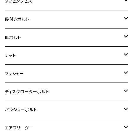
ヤマハ【チタン】
チタン
ステンレス
タッピングビス
ジェイド
ER-6F
ZRX400/ZRXⅡ
RZ250R
レブル250
BANDIT250
ハンターカブ CT125
M6
GPZ900R
M4
M5
シグナスX
M4
M4
スズキ【チタン】
チタン
ステンレス
段付きボルト
スーパーカブ C125
ER-6N
ZRX1100/ZRX1100Ⅱ
RZ250RR
ハンターカブ125
GS400
ダックス125
M8
Ninja H2
M5
M6
シグナスX SR
M5
M5
KATANA
M3
M4
チタン
ステンレス
皿ボルト
ダックス125
ESTRELLA
ZRX1200R/ZRX1200S
RZ350
クロスカブ110
GSR400
モンキー125
M10
Ninja 250
M6
M8
マジェスティS
M6
M6
M4
M5
M4
M5
チタン
ステンレス
ナット
ハンターカブ CT125
ESTRELLA RS
ZRX1200DAEG
RZ350R
スーパーカブ110
GSR600
CB400 SUPER FOUR
Ninja 400
M7
M10
BW’S125
M8
M8
M5
M5
M6
M5
M4
チタン
ステンレス
ワッシャー
モンキー125
GPZ900R
Ninja250
RZ350RR
PCX
GSX-R125
CB400 SUPER BOLDOR
Ninja 400R
M8
MT-03
M10
M10
M6
M8
M6
M5
M3
M4
チタン
ステンレス
ディスクローターボルト
ADV150
GPZ1100
Ninja250R
SEROW250
PCX150
GSX-S125
CB1300 SUPER FOUR
Ninja 1000
M10
MT-25
M8
M10
M4
M5
M4
M6
チタン
ステンレス
バンジョーボルト
Ape50
KLX125
Ninja400
SR400
GROM/MSX125
GSX250R
CB1300 SUPER BOLDOR
Ninja 1000SX
MT-125
M10
M5
M6
M5
M7
M4
ホンダ
チタン
ステンレス
エアブリーダー
Ape100
KLX250
Ninja400R
SR500
ハンターカブ
GSX250E KATANA