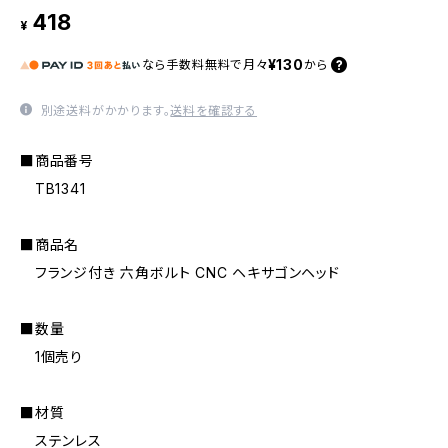
418
¥
¥130
なら
手数料無料で
月々
から
別途送料がかかります。
送料を確認する
■商品番号
TB1341
■商品名
フランジ付き 六角ボルト CNC ヘキサゴンヘッド
■数量
1個売り
■材質
ステンレス