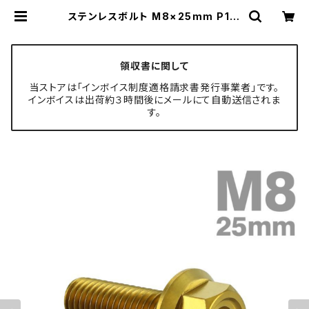
ステンレスボルト M8×25mm P1.2
5 フランジ付き 六角ボルト CNC ヘ
キサゴンヘッド ゴールドカラー TB13
41 | TECH-MASTER ボルト専門
店
領収書に関して
当ストアは「インボイス制度適格請求書発行事業者」です。
インボイスは出荷約３時間後にメールにて自動送信されま
す。