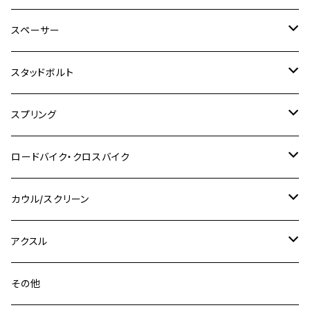
CBR250R
Ninja ZX-25R
NMAX
M6
M8
M6
M8
M5
ヤマハ
カワサキ
M10 P1.0
チタン
ステンレス
スペーサー
CB223S
KLX250ES
Ninja650
TW200
GSX400E KATANA
CBR250RR
Z900RS
NMAX155
M8
M10
M8
M10
M6
ホンダ
M10 P1.25
M10 P1.0
M7 P1.0
CB400 FOUR
チタン
ステンレス
スタッドボルト
KLX250SR
Ninja650R
TW225
GSX400 IMPULSE
CBR400F
Z900RS CAFE
SR400
M10
M12
M10
M12
M8
ヤマハ
M10 P1.25
M8 P1.0
CB400 SUPER FOUR
M7 P1.0
KSR110
Ninja1000
チタン
M8
スプリング
XJ400
GSX-S750
CBX400F
Z1000
SR500
M14
M12
M14
M10
スズキ
M8 P1.25
CB400 SUPER BOLDOR
M8 P1.25
Ninja 250R
Ninja1000SX
XJ400D
アルミ
M10
ステンレス
ロードバイク・クロスバイク
GSX-R1000
CRF250L / M / CRF250RALLY
ZEPHYER 400
XSR125
M16
M14
M12
CB400SS
M10 P1.0
Ninja 250
Ninja ZX-6R
XJ550
GSX-R1000R
チタン
ステムボルト
カウル/スクリーン
FT223 / CB223S
ZEPHYER χ
YZF-R3
M24
M16
CB750F
M10 P1.25
Ninja 400R
Ninja ZX-10R
XS650SP
GSX1100S KATANA
GB250 CLUBMAN
ステムナット
スクリーンボルト
アクスル
ZEPHYER 750
YZF-R25
M18
CB900F
Ninja 400
Ninja ZX-25R
XSR125
GSX1300R HAYABUSA
GB350
ZEPHYER 750RS
ステアリングポスト
アクスルナット
その他
YZF-R125
M20
CB1300 SUPER FOUR
Ninja 650
Z1000