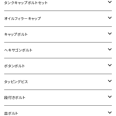
400X
カワサキ【ステンレス】
KAWASAKI
タンクキャップボルトセット
6V モンキー
BALIUS
Z900RS/Z900RS CAFE
ヤマハ【ステンレス】
HONDA
カワサキ
オイルフィラーキャップ
12V モンキー
BALIUS-Ⅱ
Z900RS SE
MT-03
CB1300SF/CB1300SB
スズキ【ステンレス】
SUZUKI
ホンダ
M20 P1.5
キャップボルト
12V Fi モンキー
D-TRACER125
ゼファー400/ゼファーχ
MT-25
CB400SF/CB400SB
ジクサー150
ホンダ【チタン】
YAMAHA
ヤマハ
M20 P2.5
ステンレス
ヘキサゴンボルト
クロスカブ50
D-TRACKER
ゼファー750/ゼファー750RS
MT-125
ダックス125
ジクサー250
ジェイド
M4
カワサキ【チタン】
スズキ
M30 P1.5
チタン
ステンレス
ボタンボルト
クロスカブ110
D-TRACKER X
ゼファー1100/ゼファー1100RS
RZ250
モンキー125
ジクサーSF250
スーパーカブ C125
M5
250TR
M3
M4
ヤマハ【チタン】
チタン
ステンレス
タッピングビス
ジェイド
ER-6F
ZRX400/ZRXⅡ
RZ250R
レブル250
BANDIT250
ハンターカブ CT125
M6
GPZ900R
M4
M5
シグナスX
M4
M4
スズキ【チタン】
チタン
ステンレス
段付きボルト
スーパーカブ C125
ER-6N
ZRX1100/ZRX1100Ⅱ
RZ250RR
ハンターカブ125
GS400
ダックス125
M8
Ninja H2
M5
M6
シグナスX SR
M5
M5
KATANA
M3
M4
チタン
ステンレス
皿ボルト