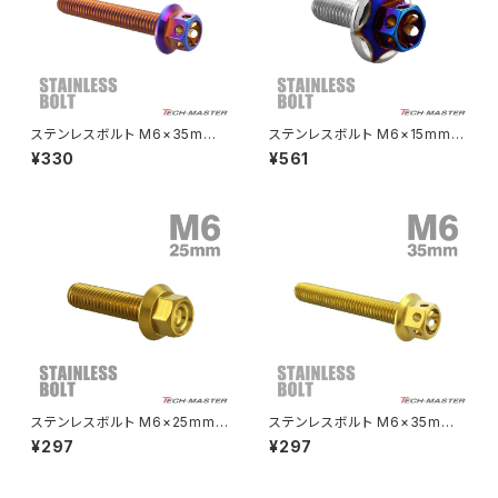
エストレヤ
CRF250 RALLY
W650
キックペダルカバー
CRF250L
W800
ドライブチェーンアジャスターボルトカバー
ステンレスボルト M6×35mm
ステンレスボルト M6×15mm P
P1.0 六角ボルト フラワーヘッド
1.0 六角ボルト ワイドフランジ
¥330
¥561
キャップボルト 焼きチタンカラー
スターフラワーヘッド シルバー×
CRF250M
Z125 PRO
TB0548
焼きチタンカラー TB0997
クラッチケーブル アジャスター
FTR223
Z250
チェーンアジャスター
GB250 CLUBMAN
Z400
マシニングネットアンカー
GB350
Z400J
ステンレスボルト M6×25mm
ステンレスボルト M6×35mm
GB350S
Z400FX
P1.0 フランジ付き 六角ボルト
P1.0 六角ボルト フラワーヘッド
¥297
¥297
CNC ヘキサゴンヘッド ゴールド
キャップボルト ゴールドカラー
カラー TB1274
TB0489
GROM
Z550FX