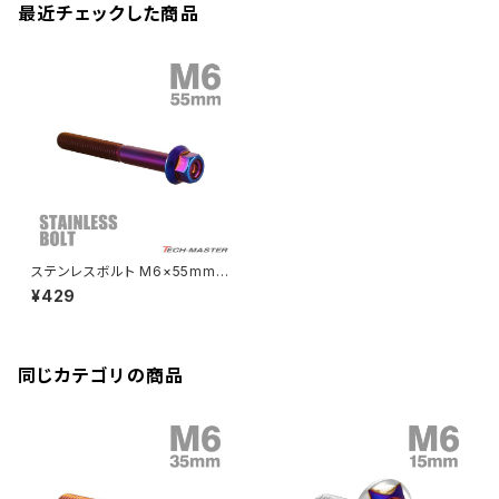
クランクアームボルト
最近チェックした商品
CB250R
Ninja ZX-25R
BALIUS/BALIUS-II
YZF-R3
SV650X
PCX
ZRX400
クランクケースカバー
CBR250R
Ninja ZX-6R
GPZ900R
YZF-R15
V-Storom250
PCX160
ZRX-Ⅱ
ディレイラーボルト
CBR250RR
Ninja ZX-10R
KSR110
YZF-R25
Rebel250
ZRX1100
Vブレーキ台座ボルト
CBR400F
Ninja ZX-14R
エリミネーター/SE
YZF-R125
Rebel500
ZRX1100-Ⅱ
ステンレスボルト M6×55mm
バーエンド
CBR400R
P1.0 フランジ付き 六角ボルト
Ninja H2
¥429
CNC ヘキサゴンヘッド 焼きチタ
VTR250
ZRX1200DAEG
ンカラー TB1304
エアバルブキャップ
CBX400F
VERSYS 650
XR230 モタード / SL230
同じカテゴリの商品
ZRX1200R
CBX550F
ミラーホールキャップ
VULCAN S
ZRX1200S
CL400
W400
ミラーアームスリーブ