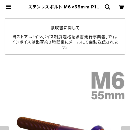
ステンレスボルト M6×55mm P1.0
フランジ付き 六角ボルト CNC ヘキ
サゴンヘッド 焼きチタンカラー TB13
04 | TECH-MASTER ボルト専門
店
領収書に関して
当ストアは「インボイス制度適格請求書発行事業者」です。
インボイスは出荷約３時間後にメールにて自動送信されま
す。