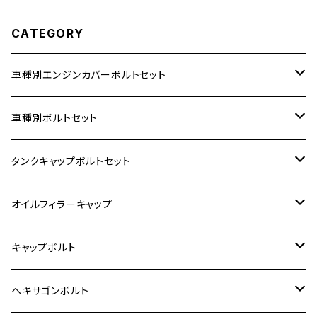
CATEGORY
車種別エンジンカバーボルトセット
ホンダ【ステンレス】
車種別ボルトセット
400X
カワサキ【ステンレス】
KAWASAKI
タンクキャップボルトセット
6V モンキー
BALIUS
Z900RS/Z900RS CAFE
ヤマハ【ステンレス】
HONDA
カワサキ
オイルフィラーキャップ
12V モンキー
BALIUS-Ⅱ
Z900RS SE
MT-03
CB1300SF/CB1300SB
スズキ【ステンレス】
SUZUKI
ホンダ
M20 P1.5
キャップボルト
12V Fi モンキー
D-TRACER125
ゼファー400/ゼファーχ
MT-25
CB400SF/CB400SB
ジクサー150
ホンダ【チタン】
YAMAHA
ヤマハ
M20 P2.5
ステンレス
ヘキサゴンボルト