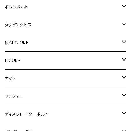
クロスカブ50
D-TRACKER
ゼファー750/ゼファー750RS
MT-125
ダックス125
ジクサー250
ジェイド
M4
カワサキ【チタン】
スズキ
M30 P1.5
チタン
ステンレス
ボタンボルト
クロスカブ110
D-TRACKER X
ゼファー1100/ゼファー1100RS
RZ250
モンキー125
ジクサーSF250
スーパーカブ C125
M5
250TR
M3
M4
ヤマハ【チタン】
チタン
ステンレス
タッピングビス
ジェイド
ER-6F
ZRX400/ZRXⅡ
RZ250R
レブル250
BANDIT250
ハンターカブ CT125
M6
GPZ900R
M4
M5
シグナスX
M4
M4
スズキ【チタン】
チタン
ステンレス
段付きボルト
スーパーカブ C125
ER-6N
ZRX1100/ZRX1100Ⅱ
RZ250RR
ハンターカブ125
GS400
ダックス125
M8
Ninja H2
M5
M6
シグナスX SR
M5
M5
KATANA
M3
M4
チタン
ステンレス
皿ボルト
ダックス125
ESTRELLA
ZRX1200R/ZRX1200S
RZ350
クロスカブ110
GSR400
モンキー125
M10
Ninja 250
M6
M8
マジェスティS
M6
M6
M4
M5
M4
M5
チタン
ステンレス
ナット
ハンターカブ CT125
ESTRELLA RS
ZRX1200DAEG
RZ350R
スーパーカブ110
GSR600
CB400 SUPER FOUR
Ninja 400
M7
M10
BW’S125
M8
M8
M5
M5
M6
M5
M4
チタン
ステンレス
ワッシャー
モンキー125
GPZ900R
Ninja250
RZ350RR
PCX
GSX-R125
CB400 SUPER BOLDOR
Ninja 400R
M8
MT-03
M10
M10
M6
M8
M6
M5
M3
M4
チタン
ステンレス
ディスクローターボルト
ADV150
GPZ1100
Ninja250R
SEROW250
PCX150
GSX-S125
CB1300 SUPER FOUR
Ninja 1000
M10
MT-25
M8
M10
M4
M5
M4
M6