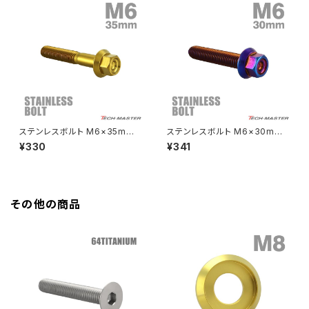
HAWK CB250T
Z650
HAWK CB250N
Z650RS
HAWKⅡ CB400T
Z900
ステンレスボルト M6×35mm
ステンレスボルト M6×30mm
P1.0 フランジ付き 六角ボルト
P1.0 フランジ付き 六角ボルト
¥330
¥341
HAWKⅡ CB400N
CNC ヘキサゴンヘッド ゴールド
CNC ヘキサゴンヘッド 焼きチタ
Z900RS
カラー TB1276
ンカラー TB1299
HORNET250
Z900RS CAFE
その他の商品
JADE250
Z1000
MSX125
Z H2
NSR50