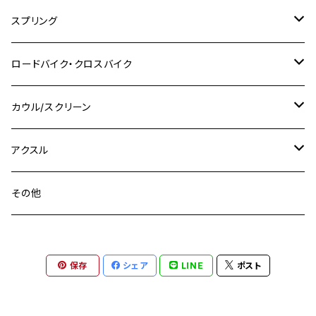
M10
M12
M10
M12
M8
ヤマハ
M10 P1.25
M8 P1.0
CB400 SUPER FOUR
M7 P1.0
KSR110
Ninja1000
チタン
M8
スプリング
XJ400
GSX-S750
CBX400F
Z1000
SR500
M14
M12
M14
M10
スズキ
M8 P1.25
CB400 SUPER BOLDOR
M8 P1.25
Ninja 250R
Ninja1000SX
XJ400D
アルミ
M10
ステンレス
ロードバイク・クロスバイク
GSX-R1000
CRF250L / M / CRF250RALLY
ZEPHYER 400
XSR125
M16
M14
M12
CB400SS
M10 P1.0
Ninja 250
Ninja ZX-6R
XJ550
GSX-R1000R
チタン
ステムボルト
カウル/スクリーン
FT223 / CB223S
ZEPHYER χ
YZF-R3
M24
M16
CB750F
M10 P1.25
Ninja 400R
Ninja ZX-10R
XS650SP
GSX1100S KATANA
GB250 CLUBMAN
ステムナット
スクリーンボルト
アクスル
ZEPHYER 750
YZF-R25
M18
CB900F
Ninja 400
Ninja ZX-25R
XSR125
GSX1300R HAYABUSA
GB350
ZEPHYER 750RS
ステアリングポスト
アクスルナット
その他
YZF-R125
M20
CB1300 SUPER FOUR
Ninja 650
Z1000
XJR400
INAZUMA400
GB350S
ZEPHYER 1100
XJR400
シートクランプ
アクスルスライダー
M22
CB1300 SUPER BOLDOR
Ninja 1000
Z250
XJR400R
KATANA
保存
シェア
LINE
ポスト
GROM
ZEPHYER 1100RS
XJR400R
シートポストボルト
アクスルカラー
CB125R
Ninja 1000SX
Z125 PRO
YZF-R1
SV650
MSX125
Z H2
XMAX