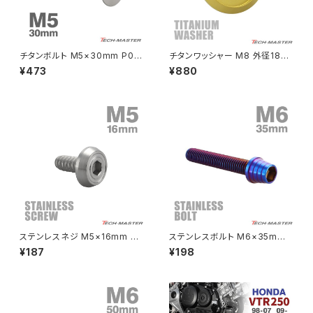
ZEPHYR 400
NSR80
ZEPHYR χ
チタンボルト M5×30mm P0.8
チタンワッシャー M8 外径18m
皿ボルト 六角穴付き キャップボ
m 枠径14mm フジツボ型ワッシ
¥473
¥880
ルト シルバーカラー 1個 JA152
ャー ゴールドカラー 1個 JA117
PCX
ZEPHYR 750
0
4
PCX150
ZEPYER 750 RS
PCX160
ZEPHYER 1100
Rebel250
ZEPHYER 1100 RS
ステンレスネジ M5×16mm タ
ステンレスボルト M6×35mm
Rebel500
ZRX400
ッピングビス 六角穴 フラットヘ
P1.0 テーパーシェルヘッド キャ
¥187
¥198
ッド シルバーカラー 1個 TC016
ップボルト 焼きチタンカラー TB
8
0371
SUPER HAWK
ZRX-Ⅱ