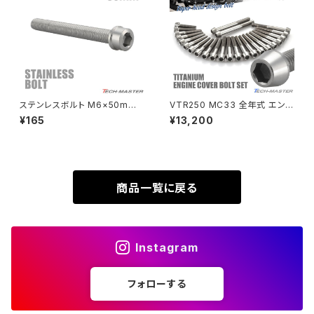
SUPER HAWKⅢ
ZRX1100
VTR250
ZRX1100-Ⅱ
XL230
ZRX1200DAEG
ステンレスボルト M6×50mm
VTR250 MC33 全年式 エン
P1.0 スリムヘッド キャップボル
ジンカバー クランクケース ボル
¥165
¥13,200
XR230
ト シルバーカラー TB0197
ト 24本セット チタン製 ホンダ
ZRX1200R
車用 シルバーカラー JA6351
XR230 MOTARD
ZRX1200S
商品一覧に戻る
ZOMMER X
ZZR1100
Instagram
ZZR1400
フォローする
250TR