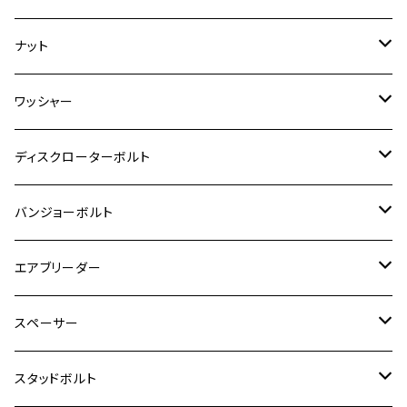
ダックス125
ESTRELLA
ZRX1200R/ZRX1200S
RZ350
クロスカブ110
GSR400
モンキー125
M10
Ninja 250
M6
M8
マジェスティS
M6
M6
M4
M5
M4
M5
チタン
ステンレス
ナット
ハンターカブ CT125
ESTRELLA RS
ZRX1200DAEG
RZ350R
スーパーカブ110
GSR600
CB400 SUPER FOUR
Ninja 400
M7
M10
BW’S125
M8
M8
M5
M5
M6
M5
M4
チタン
ステンレス
ワッシャー
モンキー125
GPZ900R
Ninja250
RZ350RR
PCX
GSX-R125
CB400 SUPER BOLDOR
Ninja 400R
M8
MT-03
M10
M10
M6
M8
M6
M5
M3
M4
チタン
ステンレス
ディスクローターボルト
ADV150
GPZ1100
Ninja250R
SEROW250
PCX150
GSX-S125
CB1300 SUPER FOUR
Ninja 1000
M10
MT-25
M8
M10
M4
M5
M4
M6
チタン
ステンレス
バンジョーボルト
Ape50
KLX125
Ninja400
SR400
GROM/MSX125
GSX250R
CB1300 SUPER BOLDOR
Ninja 1000SX
MT-125
M10
M5
M6
M5
M7
M4
ホンダ
チタン
ステンレス
エアブリーダー
Ape100
KLX250
Ninja400R
SR500
ハンターカブ
GSX250E KATANA
CBR250R
Ninja ZX-25R
NMAX
M6
M8
M6
M8
M5
ヤマハ
カワサキ
M10 P1.0
チタン
ステンレス
スペーサー
CB223S
KLX250ES
Ninja650
TW200
GSX400E KATANA
CBR250RR
Z900RS
NMAX155
M8
M10
M8
M10
M6
ホンダ
M10 P1.25
M10 P1.0
M7 P1.0
CB400 FOUR
チタン
ステンレス
スタッドボルト
KLX250SR
Ninja650R
TW225
GSX400 IMPULSE
CBR400F
Z900RS CAFE
SR400