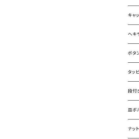
Z900
12V
BALI
Z900
MT-0
CB13
スズ
SUZ
ホン
M20 
キャ
HAWKⅡ CB400N
Z900RS
12V 
D-TR
ゼファ
MT-2
CB40
ジクサ
ホン
YAM
ヤマ
M20 
ステ
ヘキ
HORNET250
Z900RS CAFE
クロス
D-TR
ゼファ
MT-1
ダック
ジクサ
ジェイ
M4
カワ
スズ
M30 
チタ
ステ
JADE250
ボタ
Z1000
クロス
D-TR
ゼファ
RZ25
モンキ
ジクサ
スーパ
M5
MSX125
250T
M3
M4
ヤマ
チタ
ステ
Z H2
タッ
ジェイ
ER-6
ZRX4
RZ25
レブル
BAND
ハンタ
M6
NSR50
GPZ9
M4
M5
ZEPHYR 400
シグナ
M4
M4
スズ
チタ
ステ
段付
スーパ
ER-6
ZRX1
RZ25
ハンタ
GS40
ダック
M8
NSR80
Ninja
M5
M6
ZEPHYR χ
シグナ
M5
M5
KATA
M3
M4
チタ
ステ
皿ボ
ダック
ESTR
ZRX1
RZ35
クロス
GSR4
モンキ
M10
PCX
Ninja
M6
M8
ZEPHYR 750
マジェ
M6
M6
M4
M5
M4
M5
チタ
ステ
ナッ
ハンタ
ESTR
ZRX1
RZ35
スーパ
GSR6