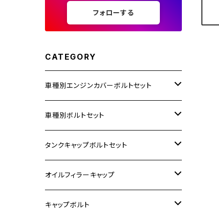
フォローする
CATEGORY
車種別エンジンカバーボルトセット
ホンダ【ステンレス】
車種別ボルトセット
400X
カワサキ【ステンレス】
KAWASAKI
タンクキャップボルトセット
6V モンキー
BALIUS
Z900RS/Z900RS CAFE
ヤマハ【ステンレス】
HONDA
カワサキ
オイルフィラーキャップ
12V モンキー
BALIUS-Ⅱ
Z900RS SE
MT-03
CB1300SF/CB1300SB
スズキ【ステンレス】
SUZUKI
ホンダ
M20 P1.5
キャップボルト