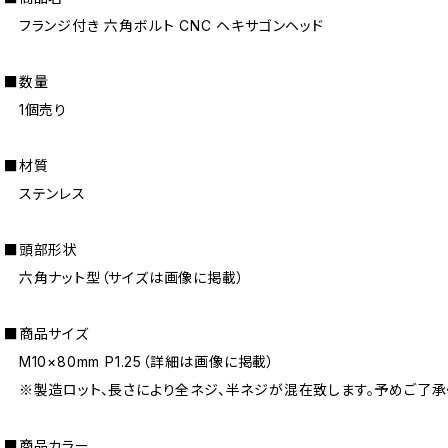
フランジ付き 六角ボルト CNC ヘキサゴンヘッド
■数量
1個売り
■材質
ステンレス
■頭部形状
六角ナット型（サイズは画像に掲載）
■商品サイズ
M10×80mm P1.25（詳細は画像に掲載）
※製造ロット、長さにより全ネジ、半ネジが混在致します。予めご了承
■商品カラー