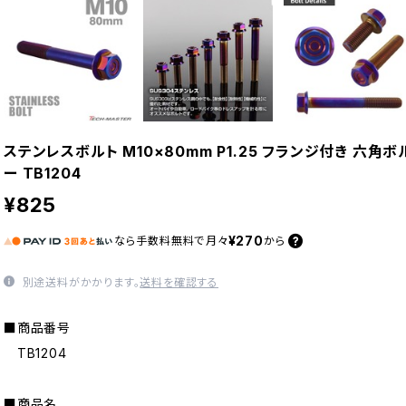
ステンレスボルト M10×80mm P1.25 フランジ付き 六角
ー TB1204
¥825
¥270
なら
手数料無料で
月々
から
別途送料がかかります。
送料を確認する
■商品番号
TB1204
■商品名