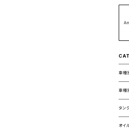
クラッチケーブル アジャスター
FTR223
Z250
A
チェーンアジャスター
GB250 CLUBMAN
Z400
マシニングネットアンカー
GB350
Z400J
CA
GB350S
Z400FX
車種
GROM
Z550FX
ホン
車種
HAWK CB250T
Z650
400X
カワ
KAW
タン
HAWK CB250N
Z650RS
6V 
BALI
Z900
ヤマ
HON
カワ
オイ
HAWKⅡ CB400T