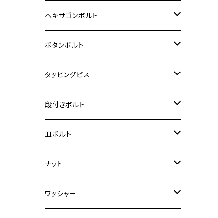
12V Fi モンキー
D-TRACER125
ゼファー400/ゼファーχ
MT-25
CB400SF/CB400SB
ジクサー150
ホンダ【チタン】
YAMAHA
ヤマハ
M20 P2.5
ステンレス
ヘキサゴンボルト
クロスカブ50
D-TRACKER
ゼファー750/ゼファー750RS
MT-125
ダックス125
ジクサー250
ジェイド
M4
カワサキ【チタン】
スズキ
M30 P1.5
チタン
ステンレス
ボタンボルト
クロスカブ110
D-TRACKER X
ゼファー1100/ゼファー1100RS
RZ250
モンキー125
ジクサーSF250
スーパーカブ C125
M5
250TR
M3
M4
ヤマハ【チタン】
チタン
ステンレス
タッピングビス
ジェイド
ER-6F
ZRX400/ZRXⅡ
RZ250R
レブル250
BANDIT250
ハンターカブ CT125
M6
GPZ900R
M4
M5
シグナスX
M4
M4
スズキ【チタン】
チタン
ステンレス
段付きボルト
スーパーカブ C125
ER-6N
ZRX1100/ZRX1100Ⅱ
RZ250RR
ハンターカブ125
GS400
ダックス125
M8
Ninja H2
M5
M6
シグナスX SR
M5
M5
KATANA
M3
M4
チタン
ステンレス
皿ボルト
ダックス125
ESTRELLA
ZRX1200R/ZRX1200S
RZ350
クロスカブ110
GSR400
モンキー125
M10
Ninja 250
M6
M8
マジェスティS
M6
M6
M4
M5
M4
M5
チタン
ステンレス
ナット
ハンターカブ CT125
ESTRELLA RS
ZRX1200DAEG
RZ350R
スーパーカブ110
GSR600
CB400 SUPER FOUR
Ninja 400
M7
M10
BW’S125
M8
M8
M5
M5
M6
M5
M4
チタン
ステンレス
ワッシャー
モンキー125
GPZ900R
Ninja250
RZ350RR
PCX
GSX-R125
CB400 SUPER BOLDOR
Ninja 400R
M8
MT-03
M10
M10
M6
M8