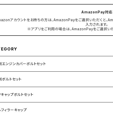
AmazonPay対応
mazonアカウントをお持ちの方は、AmazonPayをご選択いただくと
入力されます。
※アプリをご利用の場合は、AmazonPayをご選択い
TEGORY
別エンジンカバーボルトセット
ダ【ステンレス】
別ボルトセット
サキ【ステンレス】
ASAKI
クキャップボルトセット
モンキー
US
RS/Z900RS CAFE
ハ【ステンレス】
DA
サキ
ルフィラーキャップ