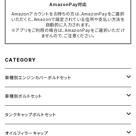
AmazonPay対応
Amazonアカウントをお持ちの方は、AmazonPayをご選択
いただくと、Amazonで設定されている住所や支払い方法を
自動的に入力されます。
※アプリをご利用の場合は、AmazonPayをご選択いただけ
ませんので、ご注意ください。
CATEGORY
車種別エンジンカバーボルトセット
ホンダ【ステンレス】
車種別ボルトセット
400X
カワサキ【ステンレス】
KAWASAKI
タンクキャップボルトセット
6V モンキー
BALIUS
Z900RS/Z900RS CAFE
ヤマハ【ステンレス】
HONDA
カワサキ
オイルフィラーキャップ