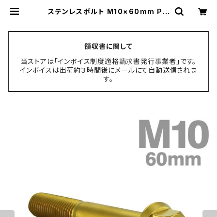
ステンレスボルト M10×60mm P1.
25 フランジ付き 六角ボルト CNC ヘ
キサゴンヘッド ゴールドカラー TB11
78 | TECH-MASTER ボルト専門
店
領収書に関して
当ストアは「インボイス制度適格請求書発行事業者」です。
インボイスは出荷約３時間後にメールにて自動送信されま
す。