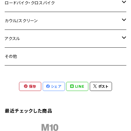
M8 P1.25
Ninja 250R
Ninja1000SX
XJ400D
アルミ
M10
ステンレス
ロードバイク・クロスバイク
GSX-R1000
CRF250L / M / CRF250RALLY
ZEPHYER 400
XSR125
M16
M14
M12
CB400SS
M10 P1.0
Ninja 250
Ninja ZX-6R
XJ550
GSX-R1000R
チタン
ステムボルト
カウル/スクリーン
FT223 / CB223S
ZEPHYER χ
YZF-R3
M24
M16
CB750F
M10 P1.25
Ninja 400R
Ninja ZX-10R
XS650SP
GSX1100S KATANA
GB250 CLUBMAN
ステムナット
スクリーンボルト
アクスル
ZEPHYER 750
YZF-R25
M18
CB900F
Ninja 400
Ninja ZX-25R
XSR125
GSX1300R HAYABUSA
GB350
ZEPHYER 750RS
ステアリングポスト
アクスルナット
その他
YZF-R125
M20
CB1300 SUPER FOUR
Ninja 650
Z1000
XJR400
INAZUMA400
GB350S
ZEPHYER 1100
XJR400
シートクランプ
アクスルスライダー
M22
CB1300 SUPER BOLDOR
Ninja 1000
Z250
XJR400R
KATANA
保存
シェア
LINE
ポスト
GROM
ZEPHYER 1100RS
XJR400R
シートポストボルト
アクスルカラー
CB125R
Ninja 1000SX
Z125 PRO
YZF-R1
SV650
MSX125
Z H2
XMAX
クランクアームボルト
最近チェックした商品
CB250R
Ninja ZX-25R
BALIUS/BALIUS-II
YZF-R3
SV650X
PCX
ZRX400
クランクケースカバー