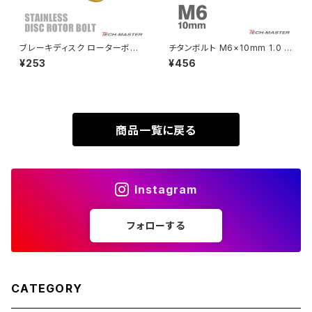
XL230
ZRX1200DAEG
ブレーキディスク ローターボル
チタンボルト M6×10mm 1.0 テ
ト M8×15mm P1.25 ヤマハ用
ーパーヘッド 六角穴付き キャッ
¥253
¥456
XR230
ミニフラット ホールヘッド ステン
プボルト レインボーカラー 1個
ZRX1200R
レス ゴールドカラー＆ブルー T
JA4030
D0343
XR230 MOTARD
ZRX1200S
商品一覧に戻る
ZOMMER X
ZZR1100
Instagram
ZZR1400
フォローする
250TR
CATEGORY