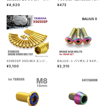
ンクケース ボルト 29本セット
皿ボルト 六角穴付き キャップボ
¥4,620
¥473
ステンレス製 ホンダ車用 ゴール
ルト シルバーカラー 1個 JA152
PCX
ZEPHYR 750
ドカラー TB6439
0
PCX150
ZEPYER 750 RS
PCX160
ZEPHYER 1100
Rebel250
ZEPHYER 1100 RS
XS650SP 3G5/4E4 エンジン
BALIUS-Ⅱ バリオス-2 64チタ
Rebel500
ZRX400
カバー クランクケース ボルト 2
ン ブレーキディスクボルト リア
¥3,100
¥2,310
0本セット ステンレス製 ヤマハ
用 3本セット カワサキ車用 レイ
車用 ゴールドカラー TB7064
ンボーカラー JA22046
SUPER HAWK
ZRX-Ⅱ
SUPER HAWKⅢ
ZRX1100
VTR250
ZRX1100-Ⅱ