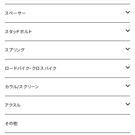
CBR250R
Ninja ZX-25R
NMAX
M6
M8
M6
M8
M5
ヤマハ
カワサキ
M10 P1.0
チタン
ステンレス
スペーサー
CB223S
KLX250ES
Ninja650
TW200
GSX400E KATANA
CBR250RR
Z900RS
NMAX155
M8
M10
M8
M10
M6
ホンダ
M10 P1.25
M10 P1.0
M7 P1.0
CB400 FOUR
チタン
ステンレス
スタッドボルト
KLX250SR
Ninja650R
TW225
GSX400 IMPULSE
CBR400F
Z900RS CAFE
SR400
M10
M12
M10
M12
M8
ヤマハ
M10 P1.25
M8 P1.0
CB400 SUPER FOUR
M7 P1.0
KSR110
Ninja1000
チタン
M8
スプリング
XJ400
GSX-S750
CBX400F
Z1000
SR500
M14
M12
M14
M10
スズキ
M8 P1.25
CB400 SUPER BOLDOR
M8 P1.25
Ninja 250R
Ninja1000SX
XJ400D
アルミ
M10
ステンレス
ロードバイク・クロスバイク
GSX-R1000
CRF250L / M / CRF250RALLY
ZEPHYER 400
XSR125
M16
M14
M12
CB400SS
M10 P1.0
Ninja 250
Ninja ZX-6R
XJ550
GSX-R1000R
チタン
ステムボルト
カウル/スクリーン
FT223 / CB223S
ZEPHYER χ
YZF-R3
M24
M16
CB750F
M10 P1.25
Ninja 400R
Ninja ZX-10R
XS650SP
GSX1100S KATANA
GB250 CLUBMAN
ステムナット
スクリーンボルト
アクスル
ZEPHYER 750
YZF-R25
M18
CB900F
Ninja 400
Ninja ZX-25R
XSR125
GSX1300R HAYABUSA
GB350
ZEPHYER 750RS
ステアリングポスト
アクスルナット
その他
YZF-R125
M20
CB1300 SUPER FOUR
Ninja 650
Z1000