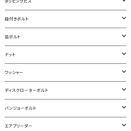
ヤマハ【チタン】
チタン
ステンレス
タッピングビス
ジェイド
ER-6F
ZRX400/ZRXⅡ
RZ250R
レブル250
BANDIT250
ハンターカブ CT125
M6
GPZ900R
M4
M5
シグナスX
M4
M4
スズキ【チタン】
チタン
ステンレス
段付きボルト
スーパーカブ C125
ER-6N
ZRX1100/ZRX1100Ⅱ
RZ250RR
ハンターカブ125
GS400
ダックス125
M8
Ninja H2
M5
M6
シグナスX SR
M5
M5
KATANA
M3
M4
チタン
ステンレス
皿ボルト
ダックス125
ESTRELLA
ZRX1200R/ZRX1200S
RZ350
クロスカブ110
GSR400
モンキー125
M10
Ninja 250
M6
M8
マジェスティS
M6
M6
M4
M5
M4
M5
チタン
ステンレス
ナット
ハンターカブ CT125
ESTRELLA RS
ZRX1200DAEG
RZ350R
スーパーカブ110
GSR600
CB400 SUPER FOUR
Ninja 400
M7
M10
BW’S125
M8
M8
M5
M5
M6
M5
M4
チタン
ステンレス
ワッシャー
モンキー125
GPZ900R
Ninja250
RZ350RR
PCX
GSX-R125
CB400 SUPER BOLDOR
Ninja 400R
M8
MT-03
M10
M10
M6
M8
M6
M5
M3
M4
チタン
ステンレス
ディスクローターボルト
ADV150
GPZ1100
Ninja250R
SEROW250
PCX150
GSX-S125
CB1300 SUPER FOUR
Ninja 1000
M10
MT-25
M8
M10
M4
M5
M4
M6
チタン
ステンレス
バンジョーボルト
Ape50
KLX125
Ninja400
SR400
GROM/MSX125
GSX250R
CB1300 SUPER BOLDOR
Ninja 1000SX
MT-125
M10
M5
M6
M5
M7
M4
ホンダ
チタン
ステンレス
エアブリーダー
Ape100
KLX250
Ninja400R
SR500
ハンターカブ
GSX250E KATANA