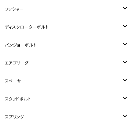
GSR600
CB400 SUPER FOUR
Ninja 400
M7
M10
BW’S125
M8
M8
M5
M5
M6
M5
M4
チタン
ステンレス
ワッシャー
モンキー125
GPZ900R
Ninja250
RZ350RR
PCX
GSX-R125
CB400 SUPER BOLDOR
Ninja 400R
M8
MT-03
M10
M10
M6
M8
M6
M5
M3
M4
チタン
ステンレス
ディスクローターボルト
ADV150
GPZ1100
Ninja250R
SEROW250
PCX150
GSX-S125
CB1300 SUPER FOUR
Ninja 1000
M10
MT-25
M8
M10
M4
M5
M4
M6
チタン
ステンレス
バンジョーボルト
Ape50
KLX125
Ninja400
SR400
GROM/MSX125
GSX250R
CB1300 SUPER BOLDOR
Ninja 1000SX
MT-125
M10
M5
M6
M5
M7
M4
ホンダ
チタン
ステンレス
エアブリーダー
Ape100
KLX250
Ninja400R
SR500
ハンターカブ
GSX250E KATANA
CBR250R
Ninja ZX-25R
NMAX
M6
M8
M6
M8
M5
ヤマハ
カワサキ
M10 P1.0
チタン
ステンレス
スペーサー
CB223S
KLX250ES
Ninja650
TW200
GSX400E KATANA
CBR250RR
Z900RS
NMAX155
M8
M10
M8
M10
M6
ホンダ
M10 P1.25
M10 P1.0
M7 P1.0
CB400 FOUR
チタン
ステンレス
スタッドボルト
KLX250SR
Ninja650R
TW225
GSX400 IMPULSE
CBR400F
Z900RS CAFE
SR400
M10
M12
M10
M12
M8
ヤマハ
M10 P1.25
M8 P1.0
CB400 SUPER FOUR
M7 P1.0
KSR110
Ninja1000
チタン
M8
スプリング
XJ400
GSX-S750
CBX400F
Z1000
SR500
M14
M12
M14
M10
スズキ
M8 P1.25
CB400 SUPER BOLDOR