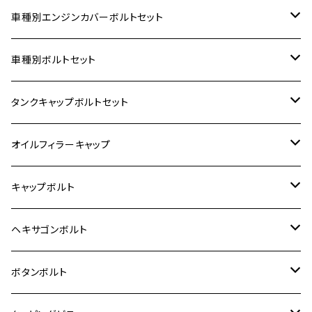
車種別エンジンカバーボルトセット
ホンダ【ステンレス】
車種別ボルトセット
400X
カワサキ【ステンレス】
KAWASAKI
タンクキャップボルトセット
6V モンキー
BALIUS
Z900RS/Z900RS CAFE
ヤマハ【ステンレス】
HONDA
カワサキ
オイルフィラーキャップ
12V モンキー
BALIUS-Ⅱ
Z900RS SE
MT-03
CB1300SF/CB1300SB
スズキ【ステンレス】
SUZUKI
ホンダ
M20 P1.5
キャップボルト
12V Fi モンキー
D-TRACER125
ゼファー400/ゼファーχ
MT-25
CB400SF/CB400SB
ジクサー150
ホンダ【チタン】
YAMAHA
ヤマハ
M20 P2.5
ステンレス
ヘキサゴンボルト
クロスカブ50
D-TRACKER
ゼファー750/ゼファー750RS
MT-125
ダックス125
ジクサー250
ジェイド
M4
カワサキ【チタン】
スズキ
M30 P1.5
チタン
ステンレス
ボタンボルト
クロスカブ110
D-TRACKER X
ゼファー1100/ゼファー1100RS
RZ250
モンキー125
ジクサーSF250
スーパーカブ C125
M5
250TR
M3
M4