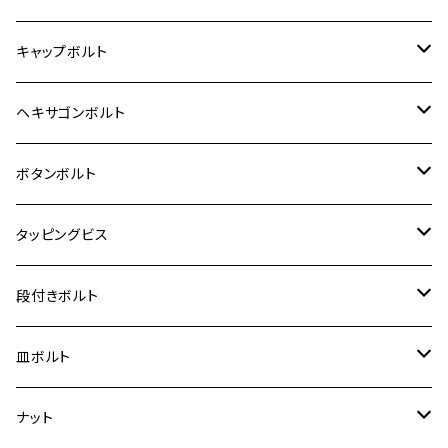
12V モンキー
BALIUS-Ⅱ
Z900RS SE
MT-03
CB1300SF/CB1300SB
スズキ【ステンレス】
SUZUKI
ホンダ
M20 P1.5
キャップボルト
12V Fi モンキー
D-TRACER125
ゼファー400/ゼファーχ
MT-25
CB400SF/CB400SB
ジクサー150
ホンダ【チタン】
YAMAHA
ヤマハ
M20 P2.5
ステンレス
ヘキサゴンボルト
クロスカブ50
D-TRACKER
ゼファー750/ゼファー750RS
MT-125
ダックス125
ジクサー250
ジェイド
M4
カワサキ【チタン】
スズキ
M30 P1.5
チタン
ステンレス
ボタンボルト
クロスカブ110
D-TRACKER X
ゼファー1100/ゼファー1100RS
RZ250
モンキー125
ジクサーSF250
スーパーカブ C125
M5
250TR
M3
M4
ヤマハ【チタン】
チタン
ステンレス
タッピングビス
ジェイド
ER-6F
ZRX400/ZRXⅡ
RZ250R
レブル250
BANDIT250
ハンターカブ CT125
M6
GPZ900R
M4
M5
シグナスX
M4
M4
スズキ【チタン】
チタン
ステンレス
段付きボルト
スーパーカブ C125
ER-6N
ZRX1100/ZRX1100Ⅱ
RZ250RR
ハンターカブ125
GS400
ダックス125
M8
Ninja H2
M5
M6
シグナスX SR
M5
M5
KATANA
M3
M4
チタン
ステンレス
皿ボルト
ダックス125
ESTRELLA
ZRX1200R/ZRX1200S
RZ350
クロスカブ110
GSR400
モンキー125
M10
Ninja 250
M6
M8
マジェスティS
M6
M6
M4
M5
M4
M5
チタン
ステンレス
ナット
ハンターカブ CT125
ESTRELLA RS
ZRX1200DAEG
RZ350R
スーパーカブ110