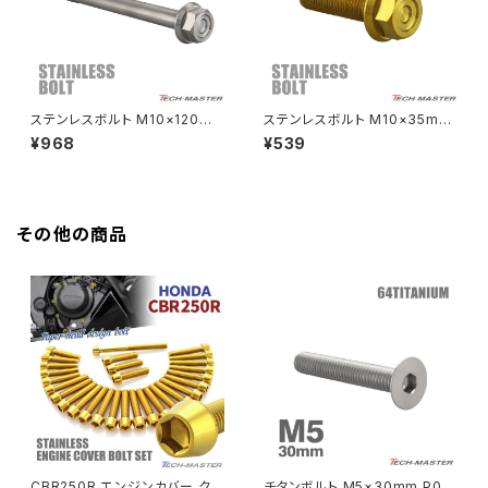
HAWK CB250N
Z650RS
HAWKⅡ CB400T
Z900
ステンレスボルト M10×120m
ステンレスボルト M10×35mm
m P1.25 フランジ付き 六角ボル
P1.25 フランジ付き 六角ボルト
¥968
¥539
HAWKⅡ CB400N
ト CNC ヘキサゴンヘッド シル
CNC ヘキサゴンヘッド ゴールド
Z900RS
バーカラー TB1168
カラー TB1173
HORNET250
Z900RS CAFE
その他の商品
JADE250
Z1000
MSX125
Z H2
NSR50
ZEPHYR 400
NSR80
ZEPHYR χ
CBR250R エンジンカバー クラ
チタンボルト M5×30mm P0.8