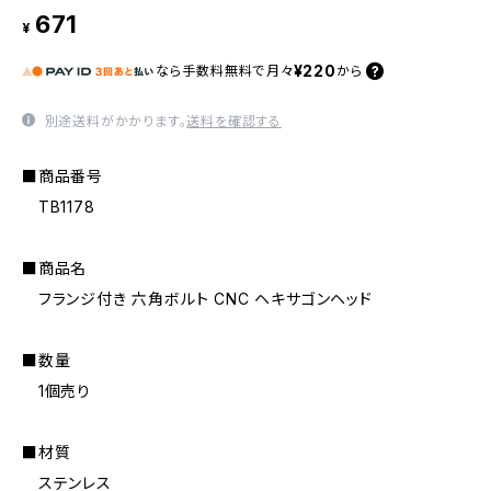
671
¥
¥220
なら
手数料無料で
月々
から
別途送料がかかります。
送料を確認する
■商品番号
TB1178
■商品名
フランジ付き 六角ボルト CNC ヘキサゴンヘッド
■数量
1個売り
■材質
ステンレス