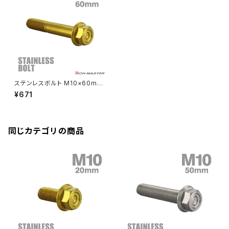
CBR250R
Ninja ZX-6R
GPZ900R
YZF-R15
V-Storom250
PCX160
ZRX-Ⅱ
ディレイラーボルト
CBR250RR
Ninja ZX-10R
KSR110
YZF-R25
Rebel250
ZRX1100
Vブレーキ台座ボルト
CBR400F
Ninja ZX-14R
エリミネーター/SE
YZF-R125
Rebel500
ZRX1100-Ⅱ
ステンレスボルト M10×60mm
バーエンド
CBR400R
P1.25 フランジ付き 六角ボルト
Ninja H2
¥671
CNC ヘキサゴンヘッド ゴールド
VTR250
ZRX1200DAEG
カラー TB1178
エアバルブキャップ
CBX400F
VERSYS 650
XR230 モタード / SL230
同じカテゴリの商品
ZRX1200R
CBX550F
ミラーホールキャップ
VULCAN S
ZRX1200S
CL400
W400
ミラーアームスリーブ
エストレヤ
CRF250 RALLY
W650
キックペダルカバー