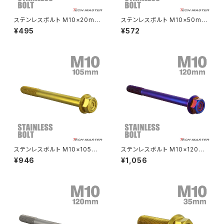
CRF250L
W800
ドライブチェーンアジャスターボルトカバー
ステンレスボルト M10×20mm
ステンレスボルト M10×50mm
P1.25 フランジ付き 六角ボルト
P1.25 フランジ付き 六角ボルト
¥495
¥572
CNC ヘキサゴンヘッド ゴールド
CNC ヘキサゴンヘッド シルバ
CRF250M
Z125 PRO
カラー TB1170
ーカラー TB1154
クラッチケーブル アジャスター
FTR223
Z250
チェーンアジャスター
GB250 CLUBMAN
Z400
マシニングネットアンカー
GB350
Z400J
ステンレスボルト M10×105m
ステンレスボルト M10×120m
GB350S
Z400FX
m P1.25 フランジ付き 六角ボル
m P1.25 フランジ付き 六角ボル
¥946
¥1,056
ト CNC ヘキサゴンヘッド ゴー
ト CNC ヘキサゴンヘッド 焼き
ルドカラー TB1187
チタンカラー TB1212
GROM
Z550FX
HAWK CB250T
Z650