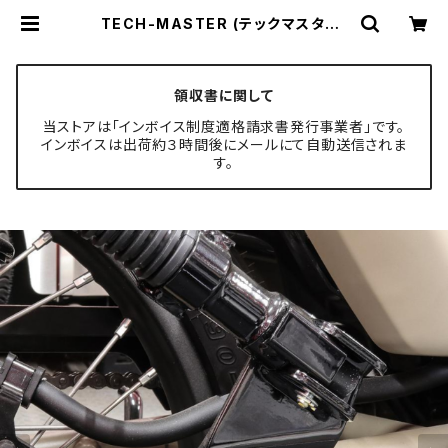
TECH-MASTER (テックマスター)
CT125 ハンターカブ JA55 JA65
64チタン タンデムステップ用ボルト
4本セット ゴールド BS0211 | TEC
H-MASTER ボルト専門店
領収書に関して
当ストアは「インボイス制度適格請求書発行事業者」です。
インボイスは出荷約３時間後にメールにて自動送信されま
す。