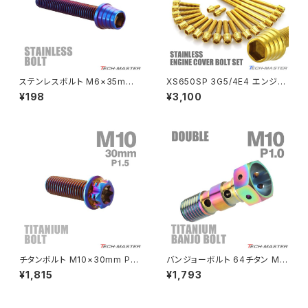
PCX160
ZEPHYER 1100
Rebel250
ZEPHYER 1100 RS
ステンレスボルト M6×35mm
XS650SP 3G5/4E4 エンジン
Rebel500
ZRX400
P1.0 テーパーシェルヘッド キャ
カバー クランクケース ボルト 2
¥198
¥3,100
ップボルト 焼きチタンカラー TB
0本セット ステンレス製 ヤマハ
0371
車用 ゴールドカラー TB7064
SUPER HAWK
ZRX-Ⅱ
SUPER HAWKⅢ
ZRX1100
VTR250
ZRX1100-Ⅱ
XL230
ZRX1200DAEG
チタンボルト M10×30mm P1.
バンジョーボルト 64チタン M1
5 ヘキサゴン トルクスヘッド キ
0 P1.0 ダブル ブレーキライン
¥1,815
¥1,793
XR230
ャップボルト 焼きチタンカラー
焼きチタンカラー 虹色 JA213
ZRX1200R
ダークカラー 1個 JA1080