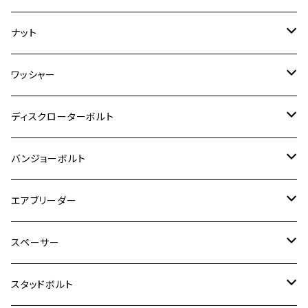
ダックス125
ESTRELLA
ZRX1200R/ZRX1200S
RZ350
クロスカブ110
GSR400
モンキー125
M10
Ninja 250
M6
M8
マジェスティS
M6
M6
M4
M5
M4
M5
チタン
ステンレス
ナット
ハンターカブ CT125
ESTRELLA RS
ZRX1200DAEG
RZ350R
スーパーカブ110
GSR600
CB400 SUPER FOUR
Ninja 400
M7
M10
BW’S125
M8
M8
M5
M5
M6
M5
M4
チタン
ステンレス
ワッシャー
モンキー125
GPZ900R
Ninja250
RZ350RR
PCX
GSX-R125
CB400 SUPER BOLDOR
Ninja 400R
M8
MT-03
M10
M10
M6
M8
M6
M5
M3
M4
チタン
ステンレス
ディスクローターボルト
ADV150
GPZ1100
Ninja250R
SEROW250
PCX150
GSX-S125
CB1300 SUPER FOUR
Ninja 1000
M10
MT-25
M8
M10
M4
M5
M4
M6
チタン
ステンレス
バンジョーボルト
Ape50
KLX125
Ninja400
SR400
GROM/MSX125
GSX250R
CB1300 SUPER BOLDOR
Ninja 1000SX
MT-125
M10
M5
M6
M5
M7
M4
ホンダ
チタン
ステンレス
エアブリーダー
Ape100
KLX250
Ninja400R
SR500
ハンターカブ
GSX250E KATANA
CBR250R
Ninja ZX-25R
NMAX
M6
M8
M6
M8
M5
ヤマハ
カワサキ
M10 P1.0
チタン
ステンレス
スペーサー
CB223S
KLX250ES
Ninja650
TW200
GSX400E KATANA
CBR250RR
Z900RS
NMAX155
M8
M10
M8
M10
M6
ホンダ
M10 P1.25
M10 P1.0
M7 P1.0
CB400 FOUR
チタン
ステンレス
スタッドボルト
KLX250SR
Ninja650R
TW225
GSX400 IMPULSE
CBR400F
Z900RS CAFE
SR400