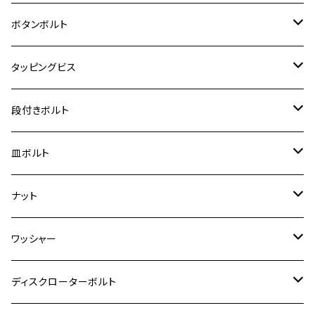
クロスカブ50
D-TRACKER
ゼファー750/ゼファー750RS
MT-125
ダックス125
ジクサー250
ジェイド
M4
カワサキ【チタン】
スズキ
M30 P1.5
チタン
ステンレス
ボタンボルト
クロスカブ110
D-TRACKER X
ゼファー1100/ゼファー1100RS
RZ250
モンキー125
ジクサーSF250
スーパーカブ C125
M5
250TR
M3
M4
ヤマハ【チタン】
チタン
ステンレス
タッピングビス
ジェイド
ER-6F
ZRX400/ZRXⅡ
RZ250R
レブル250
BANDIT250
ハンターカブ CT125
M6
GPZ900R
M4
M5
シグナスX
M4
M4
スズキ【チタン】
チタン
ステンレス
段付きボルト
スーパーカブ C125
ER-6N
ZRX1100/ZRX1100Ⅱ
RZ250RR
ハンターカブ125
GS400
ダックス125
M8
Ninja H2
M5
M6
シグナスX SR
M5
M5
KATANA
M3
M4
チタン
ステンレス
皿ボルト
ダックス125
ESTRELLA
ZRX1200R/ZRX1200S
RZ350
クロスカブ110
GSR400
モンキー125
M10
Ninja 250
M6
M8
マジェスティS
M6
M6
M4
M5
M4
M5
チタン
ステンレス
ナット
ハンターカブ CT125
ESTRELLA RS
ZRX1200DAEG
RZ350R
スーパーカブ110
GSR600
CB400 SUPER FOUR
Ninja 400
M7
M10
BW’S125
M8
M8
M5
M5
M6
M5
M4
チタン
ステンレス
ワッシャー
モンキー125
GPZ900R
Ninja250
RZ350RR
PCX
GSX-R125
CB400 SUPER BOLDOR
Ninja 400R
M8
MT-03
M10
M10
M6
M8
M6
M5
M3
M4
チタン
ステンレス
ディスクローターボルト
ADV150
GPZ1100
Ninja250R
SEROW250
PCX150
GSX-S125
CB1300 SUPER FOUR
Ninja 1000
M10
MT-25
M8
M10