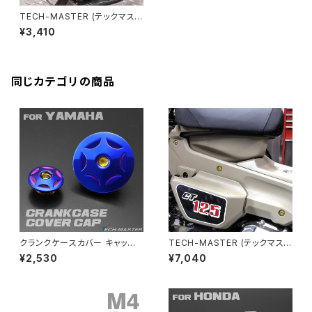
ZRX1100-Ⅱ
TECH-MASTER (テックマスタ
バーエンド
CBR400R
ー) CT125 ハンターカブ JA55
Ninja H2
¥3,410
JA65 64チタン タンデムステッ
VTR250
ZRX1200DAEG
プ用ボルト 4本セット ゴールド
BS0211
エアバルブキャップ
CBX400F
VERSYS 650
XR230 モタード / SL230
同じカテゴリの商品
ZRX1200R
CBX550F
ミラーホールキャップ
VULCAN S
ZRX1200S
CL400
W400
ミラーアームスリーブ
エストレヤ
CRF250 RALLY
W650
キックペダルカバー
CRF250L
W800
ドライブチェーンアジャスターボルトカバー
クランクケースカバー キャップ
TECH-MASTER (テックマスタ
セット ヤマハ車汎用 スターヘッ
ー) CT125 ハンターカブ JA55
¥2,530
¥7,040
ド SUS304 焼きチタンカラー
JA65 64チタン 外装カバー用
CRF250M
Z125 PRO
TH0298
ボルト 11本セット ゴールドカラ
クラッチケーブル アジャスター
ー BS0202
FTR223
Z250