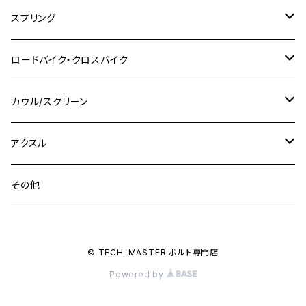
M10
M12
M10
M12
M8
ヤマハ
M10 P1.25
M8 P1.0
CB400 SUPER FOUR
M7 P1.0
KSR110
Ninja1000
チタン
M8
スプリング
XJ400
GSX-S750
CBX400F
Z1000
SR500
M14
M12
M14
M10
スズキ
M8 P1.25
CB400 SUPER BOLDOR
M8 P1.25
Ninja 250R
Ninja1000SX
XJ400D
アルミ
M10
ステンレス
ロードバイク・クロスバイク
GSX-R1000
CRF250L / M / CRF250RALLY
ZEPHYER 400
XSR125
M16
M14
M12
CB400SS
M10 P1.0
Ninja 250
Ninja ZX-6R
XJ550
GSX-R1000R
チタン
ステムボルト
カウル/スクリーン
FT223 / CB223S
ZEPHYER χ
YZF-R3
M24
M16
CB750F
M10 P1.25
Ninja 400R
Ninja ZX-10R
XS650SP
GSX1100S KATANA
GB250 CLUBMAN
ステムナット
スクリーンボルト
アクスル
ZEPHYER 750
YZF-R25
M18
CB900F
Ninja 400
Ninja ZX-25R
XSR125
GSX1300R HAYABUSA
GB350
ZEPHYER 750RS
ステアリングポスト
アクスルナット
その他
YZF-R125
M20
CB1300 SUPER FOUR
Ninja 650
Z1000
XJR400
INAZUMA400
GB350S
ZEPHYER 1100
XJR400
シートクランプ
アクスルスライダー
M22
CB1300 SUPER BOLDOR
Ninja 1000
Z250
XJR400R
© TECH-MASTER ボルト専門店
KATANA
GROM
ZEPHYER 1100RS
XJR400R
シートポストボルト
アクスルカラー
Powered by
CB125R
Ninja 1000SX
Z125 PRO
YZF-R1
SV650
MSX125
Z H2
XMAX