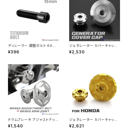
チェーンアジャスター
GB250 CLUBMAN
Z400
マシニングネットアンカー
GB350
Z400J
ディレーラー 調整ボルト 64チタ
ジェネレーター カバーキャップ
GB350S
Z400FX
ン製 M4×15mm P0.7 H/L 六
タイミングホール プラグ ハンタ
¥396
¥2,530
角穴付き ブラック 1個 JA2539
ーカブ ダックス125 モンキー12
5 グロム レブル250 CB400SF
GROM
CB1300SF マットシルバー TH
Z550FX
0326
HAWK CB250T
Z650
HAWK CB250N
Z650RS
HAWKⅡ CB400T
Z900
ドラムブレーキ アジャストナット
ジェネレーター カバーキャップ
＆アームジョイント スターヘッド
タイミングホール プラグ ハンタ
¥1,540
¥2,621
HAWKⅡ CB400N