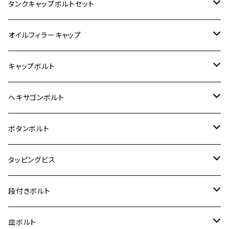
400X
カワサキ【ステンレス】
KAWASAKI
タンクキャップボルトセット
6V モンキー
BALIUS
Z900RS/Z900RS CAFE
ヤマハ【ステンレス】
HONDA
カワサキ
オイルフィラーキャップ
12V モンキー
BALIUS-Ⅱ
Z900RS SE
MT-03
CB1300SF/CB1300SB
スズキ【ステンレス】
SUZUKI
ホンダ
M20 P1.5
キャップボルト
12V Fi モンキー
D-TRACER125
ゼファー400/ゼファーχ
MT-25
CB400SF/CB400SB
ジクサー150
ホンダ【チタン】
YAMAHA
ヤマハ
M20 P2.5
ステンレス
ヘキサゴンボルト
クロスカブ50
D-TRACKER
ゼファー750/ゼファー750RS
MT-125
ダックス125
ジクサー250
ジェイド
M4
カワサキ【チタン】
スズキ
M30 P1.5
チタン
ステンレス
ボタンボルト
クロスカブ110
D-TRACKER X
ゼファー1100/ゼファー1100RS
RZ250
モンキー125
ジクサーSF250
スーパーカブ C125
M5
250TR
M3
M4
ヤマハ【チタン】
チタン
ステンレス
タッピングビス
ジェイド
ER-6F
ZRX400/ZRXⅡ
RZ250R
レブル250
BANDIT250
ハンターカブ CT125
M6
GPZ900R
M4
M5
シグナスX
M4
M4
スズキ【チタン】
チタン
ステンレス
段付きボルト
スーパーカブ C125
ER-6N
ZRX1100/ZRX1100Ⅱ
RZ250RR
ハンターカブ125
GS400
ダックス125
M8
Ninja H2
M5
M6
シグナスX SR
M5
M5
KATANA
M3
M4
チタン
ステンレス
皿ボルト