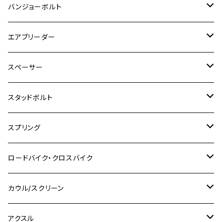
M4
M5
M4
M6
チタン
ステンレス
バンジョーボルト
Ape50
KLX125
Ninja400
SR400
GROM/MSX125
GSX250R
CB1300 SUPER BOLDOR
Ninja 1000SX
MT-125
M10
M5
M6
M5
M7
M4
ホンダ
チタン
ステンレス
エアブリーダー
Ape100
KLX250
Ninja400R
SR500
ハンターカブ
GSX250E KATANA
CBR250R
Ninja ZX-25R
NMAX
M6
M8
M6
M8
M5
ヤマハ
カワサキ
M10 P1.0
チタン
ステンレス
スペーサー
CB223S
KLX250ES
Ninja650
TW200
GSX400E KATANA
CBR250RR
Z900RS
NMAX155
M8
M10
M8
M10
M6
ホンダ
M10 P1.25
M10 P1.0
M7 P1.0
CB400 FOUR
チタン
ステンレス
スタッドボルト
KLX250SR
Ninja650R
TW225
GSX400 IMPULSE
CBR400F
Z900RS CAFE
SR400
M10
M12
M10
M12
M8
ヤマハ
M10 P1.25
M8 P1.0
CB400 SUPER FOUR
M7 P1.0
KSR110
Ninja1000
チタン
M8
スプリング
XJ400
GSX-S750
CBX400F
Z1000
SR500
M14
M12
M14
M10
スズキ
M8 P1.25
CB400 SUPER BOLDOR
M8 P1.25
Ninja 250R
Ninja1000SX
XJ400D
アルミ
M10
ステンレス
ロードバイク・クロスバイク
GSX-R1000
CRF250L / M / CRF250RALLY
ZEPHYER 400
XSR125
M16
M14
M12
CB400SS
M10 P1.0
Ninja 250
Ninja ZX-6R
XJ550
GSX-R1000R
チタン
ステムボルト
カウル/スクリーン
FT223 / CB223S
ZEPHYER χ
YZF-R3
M24
M16
CB750F
M10 P1.25
Ninja 400R
Ninja ZX-10R
XS650SP
GSX1100S KATANA
GB250 CLUBMAN
ステムナット
スクリーンボルト
アクスル
ZEPHYER 750
YZF-R25