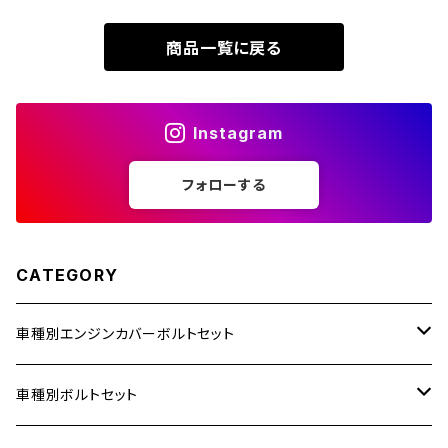
XR230 MOTARD
ZRX1200S
商品一覧に戻る
ZOMMER X
ZZR1100
Instagram
ZZR1400
フォローする
250TR
CATEGORY
車種別エンジンカバーボルトセット
ホンダ【ステンレス】
車種別ボルトセット