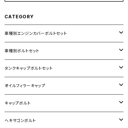
CATEGORY
車種別エンジンカバーボルトセット
ホンダ【ステンレス】
車種別ボルトセット
400X
カワサキ【ステンレス】
KAWASAKI
タンクキャップボルトセット
6V モンキー
BALIUS
Z900RS/Z900RS CAFE
ヤマハ【ステンレス】
HONDA
カワサキ
オイルフィラーキャップ
12V モンキー
BALIUS-Ⅱ
Z900RS SE
MT-03
CB1300SF/CB1300SB
スズキ【ステンレス】
SUZUKI
ホンダ
M20 P1.5
キャップボルト
12V Fi モンキー
D-TRACER125
ゼファー400/ゼファーχ
MT-25
CB400SF/CB400SB
ジクサー150
ホンダ【チタン】
YAMAHA
ヤマハ
M20 P2.5
ステンレス
ヘキサゴンボルト