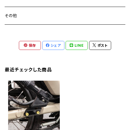
M18
CB900F
Ninja 400
Ninja ZX-25R
XSR125
GSX1300R HAYABUSA
GB350
ZEPHYER 750RS
ステアリングポスト
アクスルナット
その他
YZF-R125
M20
CB1300 SUPER FOUR
Ninja 650
Z1000
XJR400
INAZUMA400
GB350S
ZEPHYER 1100
XJR400
シートクランプ
アクスルスライダー
M22
CB1300 SUPER BOLDOR
Ninja 1000
Z250
XJR400R
KATANA
保存
シェア
LINE
ポスト
GROM
ZEPHYER 1100RS
XJR400R
シートポストボルト
アクスルカラー
CB125R
Ninja 1000SX
Z125 PRO
YZF-R1
SV650
MSX125
Z H2
XMAX
クランクアームボルト
最近チェックした商品
CB250R
Ninja ZX-25R
BALIUS/BALIUS-II
YZF-R3
SV650X
PCX
ZRX400
クランクケースカバー
CBR250R
Ninja ZX-6R
GPZ900R
YZF-R15
V-Storom250
PCX160
ZRX-Ⅱ
ディレイラーボルト
CBR250RR
Ninja ZX-10R
KSR110
YZF-R25
Rebel250
ZRX1100
Vブレーキ台座ボルト
CBR400F
Ninja ZX-14R
エリミネーター/SE
YZF-R125
Rebel500